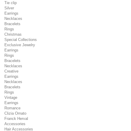
Tie clip
Silver
Earrings
Necklaces
Bracelets
Rings
Christmas
Special Collections
Exclusive Jewelry
Earrings
Rings
Bracelets
Necklaces
Creative
Earrings
Necklaces
Bracelets
Rings
Vintage
Earrings
Romance
Clizia Ornato
Franck Herval
Accessories
Hair Accessories