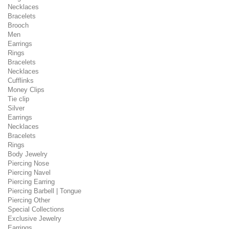
Necklaces
Bracelets
Brooch
Men
Earrings
Rings
Bracelets
Necklaces
Cufflinks
Money Clips
Tie clip
Silver
Earrings
Necklaces
Bracelets
Rings
Body Jewelry
Piercing Nose
Piercing Navel
Piercing Earring
Piercing Barbell | Tongue
Piercing Other
Special Collections
Exclusive Jewelry
Earrings