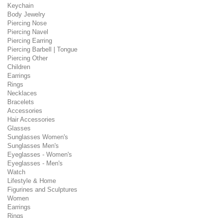
Keychain
Body Jewelry
Piercing Nose
Piercing Navel
Piercing Earring
Piercing Barbell | Tongue
Piercing Other
Children
Earrings
Rings
Necklaces
Bracelets
Accessories
Hair Accessories
Glasses
Sunglasses Women's
Sunglasses Men's
Eyeglasses - Women's
Eyeglasses - Men's
Watch
Lifestyle & Home
Figurines and Sculptures
Women
Earrings
Rings