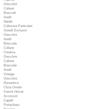
Orecchini
Collane
Bracciali
Anelli
Natale
Collezioni Particolari
Gioielli Esclusivi
Orecchini
Anelli
Bracciale
Collane
Creativa
Orecchini
Collane
Bracciale
Anelli
Vintage
Orecchini
Romantico
Clizia Ornato
Franck Herval
Accessori
Capelli
Portachiavi