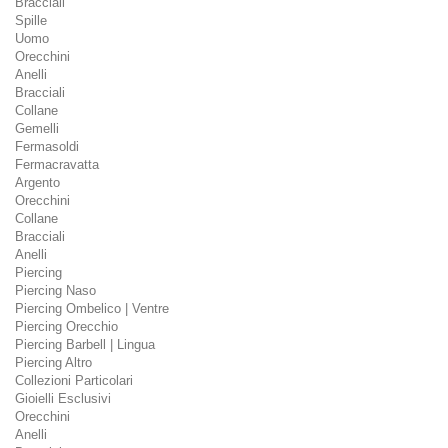
Bracciali
Spille
Uomo
Orecchini
Anelli
Bracciali
Collane
Gemelli
Fermasoldi
Fermacravatta
Argento
Orecchini
Collane
Bracciali
Anelli
Piercing
Piercing Naso
Piercing Ombelico | Ventre
Piercing Orecchio
Piercing Barbell | Lingua
Piercing Altro
Collezioni Particolari
Gioielli Esclusivi
Orecchini
Anelli