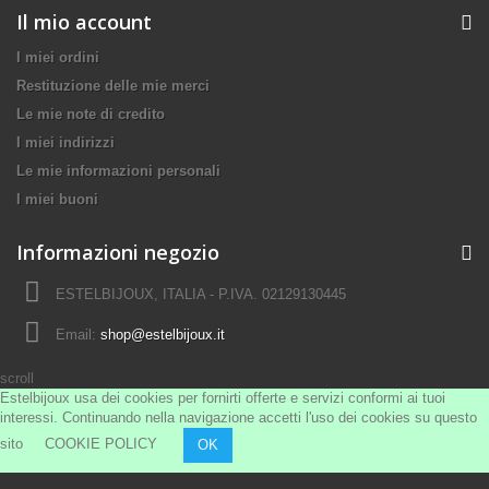
Il mio account
I miei ordini
Restituzione delle mie merci
Le mie note di credito
I miei indirizzi
Le mie informazioni personali
I miei buoni
Informazioni negozio
ESTELBIJOUX, ITALIA - P.IVA. 02129130445
Email:
shop@estelbijoux.it
scroll
Estelbijoux usa dei cookies per fornirti offerte e servizi conformi ai tuoi
interessi. Continuando nella navigazione accetti l'uso dei cookies su questo
sito
COOKIE POLICY
OK