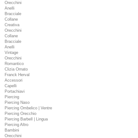
Orecchini
Anelli
Bracciale
Collane
Creativa
Orecchini
Collane
Bracciale
Anelli
Vintage
Orecchini
Romantico
Clizia Ornato
Franck Herval
Accessori
Capelli
Portachiavi
Piercing
Piercing Naso
Piercing Ombelico | Ventre
Piercing Orecchio
Piercing Barbell | Lingua
Piercing Altro
Bambini
Orecchini