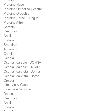
Piercing
Piercing Naso
Piercing Ombelico | Ventre
Piercing Orecchio
Piercing Barbell | Lingua
Piercing Altro
Bambini
Orecchini
Anelli
Collane
Bracciale
Accessori
Capelli
Occhiali
Occhiali da sole - DONNA
Occhiali da sole - UOMO
Occhiali da vista - Donna
Occhiali da vista - Uomo
Orologi
Lifestyle & Casa
Figurine e Sculture
Donna
Orecchini
Anelli
Collane