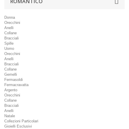
ROMANTICO
Donna
Orecchini
Anelli
Collane
Bracciali
Spille
Uomo
Orecchini
Anelli
Bracciali
Collane
Gemelli
Fermasoldi
Fermacravatta
Argento
Orecchini
Collane
Bracciali
Anelli
Natale
Collezioni Particolari
Gioielli Esclusivi