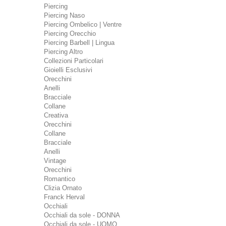
Piercing
Piercing Naso
Piercing Ombelico | Ventre
Piercing Orecchio
Piercing Barbell | Lingua
Piercing Altro
Collezioni Particolari
Gioielli Esclusivi
Orecchini
Anelli
Bracciale
Collane
Creativa
Orecchini
Collane
Bracciale
Anelli
Vintage
Orecchini
Romantico
Clizia Ornato
Franck Herval
Occhiali
Occhiali da sole - DONNA
Occhiali da sole - UOMO