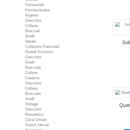
Fermasoldi
Fermacravatta
Argento
Orecchini
Collane
Bracciali
Anelli
Natale
Sol
Collezioni Particolari
Gioielli Esclusivi
Orecchini
Anelli
Bracciale
Collane
Creativa
Orecchini
Collane
Bracciale
Anelli
Vintage
Quatt
Orecchini
Romantico
Clizia Ornato
Franck Herval