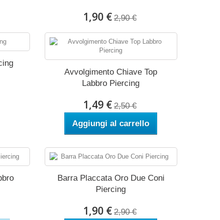
1,90 €
2,90 €
cing
Avvolgimento Chiave Top
Labbro Piercing
1,49 €
2,50 €
Aggiungi al carrello
bbro
Barra Placcata Oro Due Coni
Piercing
1,90 €
2,90 €