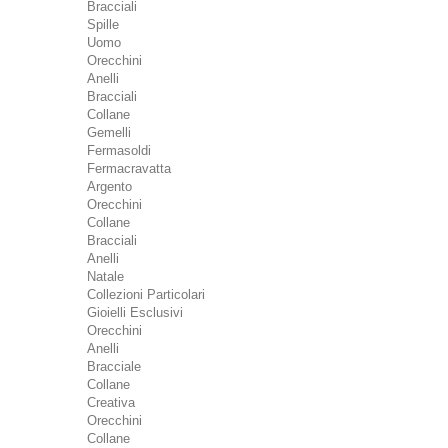
Bracciali
Spille
Uomo
Orecchini
Anelli
Bracciali
Collane
Gemelli
Fermasoldi
Fermacravatta
Argento
Orecchini
Collane
Bracciali
Anelli
Natale
Collezioni Particolari
Gioielli Esclusivi
Orecchini
Anelli
Bracciale
Collane
Creativa
Orecchini
Collane