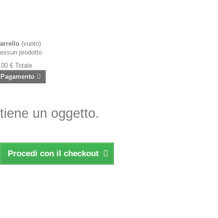
arrello
(vuoto)
essun prodotto
,00 €
Totale
Pagamento
ntiene un oggetto.
Procedi con il checkout