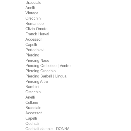
Bracciale
Anelli
Vintage
Orecchini
Romantico
Clizia Ornato
Franck Herval
Accessori
Capelli
Portachiavi
Piercing
Piercing Naso
Piercing Ombelico | Ventre
Piercing Orecchio
Piercing Barbell | Lingua
Piercing Altro
Bambini
Orecchini
Anelli
Collane
Bracciale
Accessori
Capelli
Occhiali
Occhiali da sole - DONNA