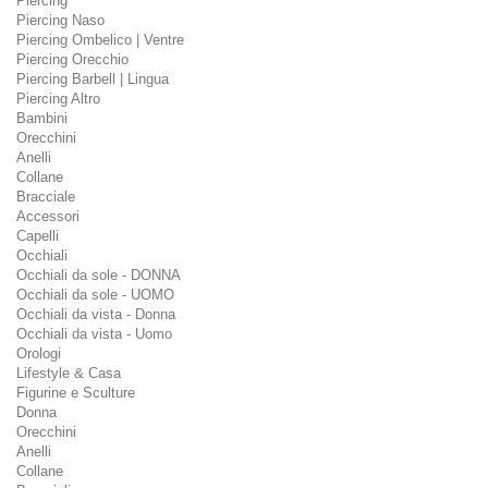
Piercing
Piercing Naso
Piercing Ombelico | Ventre
Piercing Orecchio
Piercing Barbell | Lingua
Piercing Altro
Bambini
Orecchini
Anelli
Collane
Bracciale
Accessori
Capelli
Occhiali
Occhiali da sole - DONNA
Occhiali da sole - UOMO
Occhiali da vista - Donna
Occhiali da vista - Uomo
Orologi
Lifestyle & Casa
Figurine e Sculture
Donna
Orecchini
Anelli
Collane