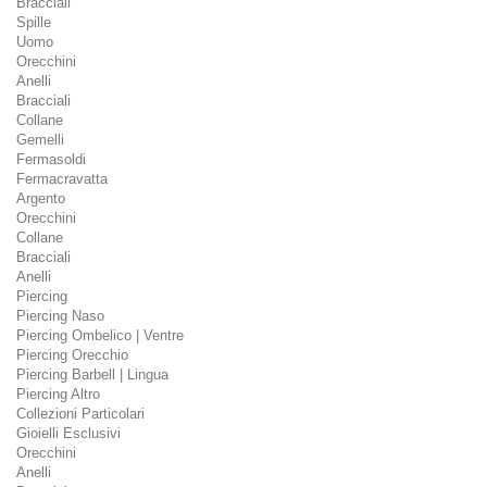
Bracciali
Spille
Uomo
Orecchini
Anelli
Bracciali
Collane
Gemelli
Fermasoldi
Fermacravatta
Argento
Orecchini
Collane
Bracciali
Anelli
Piercing
Piercing Naso
Piercing Ombelico | Ventre
Piercing Orecchio
Piercing Barbell | Lingua
Piercing Altro
Collezioni Particolari
Gioielli Esclusivi
Orecchini
Anelli