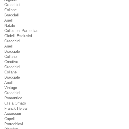
Orecchini
Collane
Bracciali
Anelli
Natale
Collezioni Particolari
Gioielli Esclusivi
Orecchini
Anelli
Bracciale
Collane
Creativa
Orecchini
Collane
Bracciale
Anelli
Vintage
Orecchini
Romantico
Clizia Ornato
Franck Herval
Accessori
Capelli
Portachiavi