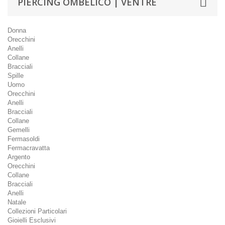
PIERCING OMBELICO | VENTRE
Donna
Orecchini
Anelli
Collane
Bracciali
Spille
Uomo
Orecchini
Anelli
Bracciali
Collane
Gemelli
Fermasoldi
Fermacravatta
Argento
Orecchini
Collane
Bracciali
Anelli
Natale
Collezioni Particolari
Gioielli Esclusivi