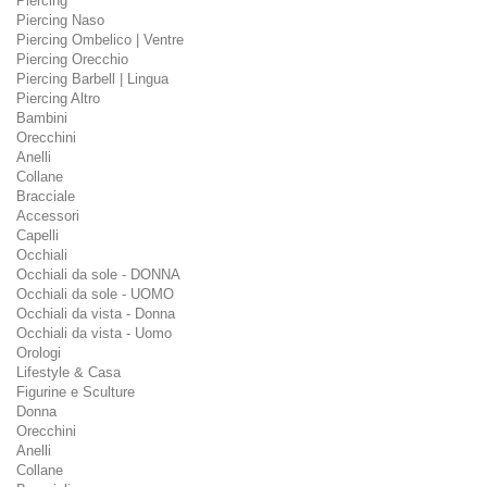
Piercing
Piercing Naso
Piercing Ombelico | Ventre
Piercing Orecchio
Piercing Barbell | Lingua
Piercing Altro
Bambini
Orecchini
Anelli
Collane
Bracciale
Accessori
Capelli
Occhiali
Occhiali da sole - DONNA
Occhiali da sole - UOMO
Occhiali da vista - Donna
Occhiali da vista - Uomo
Orologi
Lifestyle & Casa
Figurine e Sculture
Donna
Orecchini
Anelli
Collane