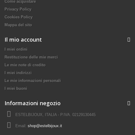
Come acquistare
Privacy Policy
Cookies Policy
Mappa del sito
Il mio account
I miei ordini
Restituzione delle mie merci
Le mie note di credito
I miei indirizzi
Le mie informazioni personali
I miei buoni
Informazioni negozio
ESTELBIJOUX, ITALIA - P.IVA. 02129130445
Email:
shop@estelbijoux.it