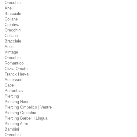
Orecchini
Anelli
Bracciale
Collane
Creativa
Orecchini
Collane
Bracciale
Anelli
Vintage
Orecchini
Romantico
Clizia Ornato
Franck Herval
Accessori
Capelli
Portachiavi
Piercing
Piercing Naso
Piercing Ombelico | Ventre
Piercing Orecchio
Piercing Barbell | Lingua
Piercing Altro
Bambini
Orecchini