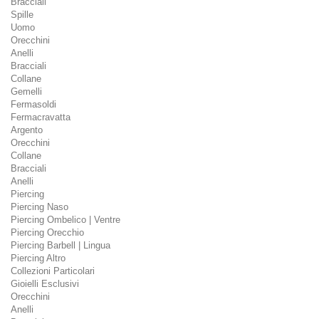
Bracciali
Spille
Uomo
Orecchini
Anelli
Bracciali
Collane
Gemelli
Fermasoldi
Fermacravatta
Argento
Orecchini
Collane
Bracciali
Anelli
Piercing
Piercing Naso
Piercing Ombelico | Ventre
Piercing Orecchio
Piercing Barbell | Lingua
Piercing Altro
Collezioni Particolari
Gioielli Esclusivi
Orecchini
Anelli