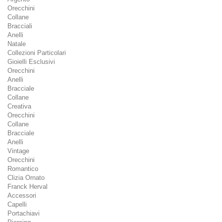
Orecchini
Collane
Bracciali
Anelli
Natale
Collezioni Particolari
Gioielli Esclusivi
Orecchini
Anelli
Bracciale
Collane
Creativa
Orecchini
Collane
Bracciale
Anelli
Vintage
Orecchini
Romantico
Clizia Ornato
Franck Herval
Accessori
Capelli
Portachiavi