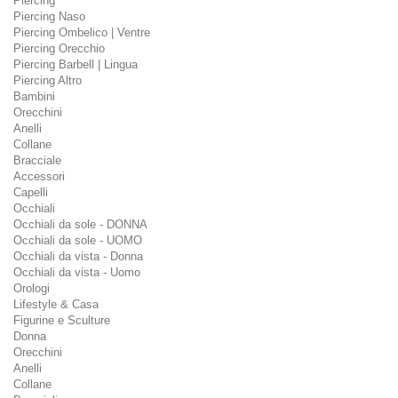
Piercing
Piercing Naso
Piercing Ombelico | Ventre
Piercing Orecchio
Piercing Barbell | Lingua
Piercing Altro
Bambini
Orecchini
Anelli
Collane
Bracciale
Accessori
Capelli
Occhiali
Occhiali da sole - DONNA
Occhiali da sole - UOMO
Occhiali da vista - Donna
Occhiali da vista - Uomo
Orologi
Lifestyle & Casa
Figurine e Sculture
Donna
Orecchini
Anelli
Collane