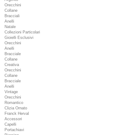
Orecchini
Collane
Bracciali
Anelli
Natale
Collezioni Particolari
Gioielli Esclusivi
Orecchini
Anelli
Bracciale
Collane
Creativa
Orecchini
Collane
Bracciale
Anelli
Vintage
Orecchini
Romantico
Clizia Ornato
Franck Herval
Accessori
Capelli
Portachiavi