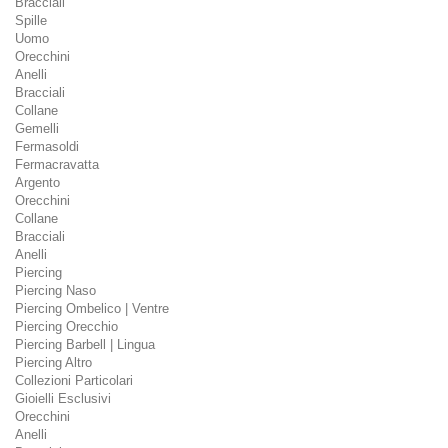
Bracciali
Spille
Uomo
Orecchini
Anelli
Bracciali
Collane
Gemelli
Fermasoldi
Fermacravatta
Argento
Orecchini
Collane
Bracciali
Anelli
Piercing
Piercing Naso
Piercing Ombelico | Ventre
Piercing Orecchio
Piercing Barbell | Lingua
Piercing Altro
Collezioni Particolari
Gioielli Esclusivi
Orecchini
Anelli