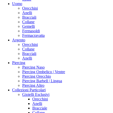
Uomo
Orecchini
Anelli
Bracciali
Collane
Gemelli
Fermasoldi
Fermacravatta
Argento
Orecchini
Collane
Bracciali
Anelli
Piercing
Piercing Naso
Piercing Ombelico | Ventre
Piercing Orecchio
Piercing Barbell | Lingua
Piercing Altro
Collezioni Particolari
Gioielli Esclusivi
Orecchini
Anelli
Bracciale
Collane