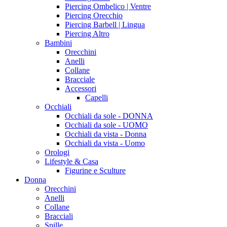
Piercing Ombelico | Ventre
Piercing Orecchio
Piercing Barbell | Lingua
Piercing Altro
Bambini
Orecchini
Anelli
Collane
Bracciale
Accessori
Capelli
Occhiali
Occhiali da sole - DONNA
Occhiali da sole - UOMO
Occhiali da vista - Donna
Occhiali da vista - Uomo
Orologi
Lifestyle & Casa
Figurine e Sculture
Donna
Orecchini
Anelli
Collane
Bracciali
Spille