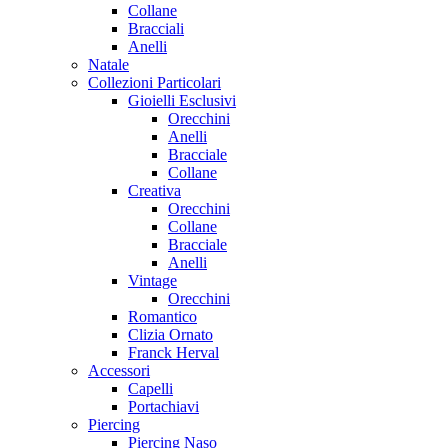
Collane
Bracciali
Anelli
Natale
Collezioni Particolari
Gioielli Esclusivi
Orecchini
Anelli
Bracciale
Collane
Creativa
Orecchini
Collane
Bracciale
Anelli
Vintage
Orecchini
Romantico
Clizia Ornato
Franck Herval
Accessori
Capelli
Portachiavi
Piercing
Piercing Naso