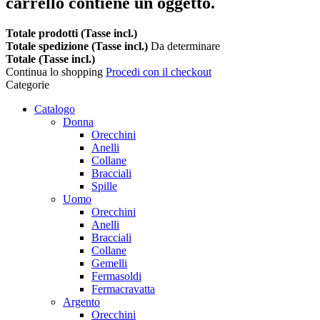
carrello contiene un oggetto.
Totale prodotti (Tasse incl.)
Totale spedizione (Tasse incl.)
Da determinare
Totale (Tasse incl.)
Continua lo shopping
Procedi con il checkout
Categorie
Catalogo
Donna
Orecchini
Anelli
Collane
Bracciali
Spille
Uomo
Orecchini
Anelli
Bracciali
Collane
Gemelli
Fermasoldi
Fermacravatta
Argento
Orecchini