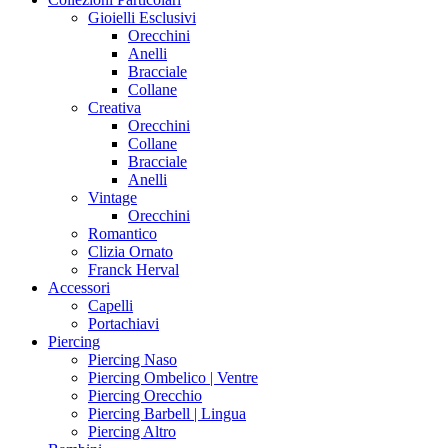
Gioielli Esclusivi
Orecchini
Anelli
Bracciale
Collane
Creativa
Orecchini
Collane
Bracciale
Anelli
Vintage
Orecchini
Romantico
Clizia Ornato
Franck Herval
Accessori
Capelli
Portachiavi
Piercing
Piercing Naso
Piercing Ombelico | Ventre
Piercing Orecchio
Piercing Barbell | Lingua
Piercing Altro