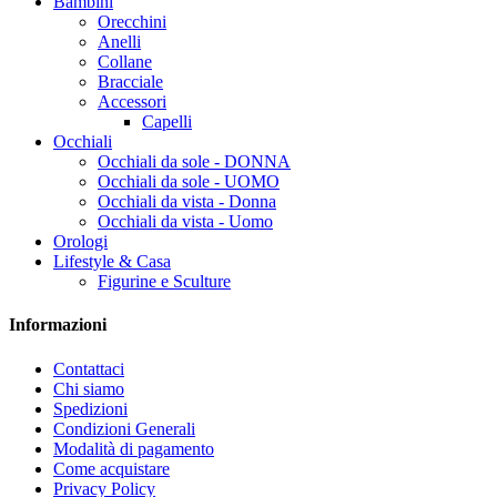
Bambini
Orecchini
Anelli
Collane
Bracciale
Accessori
Capelli
Occhiali
Occhiali da sole - DONNA
Occhiali da sole - UOMO
Occhiali da vista - Donna
Occhiali da vista - Uomo
Orologi
Lifestyle & Casa
Figurine e Sculture
Informazioni
Contattaci
Chi siamo
Spedizioni
Condizioni Generali
Modalità di pagamento
Come acquistare
Privacy Policy