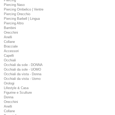
Piercing
Piercing Naso
Piercing Ombelico | Ventre
Piercing Orecchio
Piercing Barbell | Lingua
Piercing Altro
Bambini
Orecchini
Anelli
Collane
Bracciale
Accessori
Capelli
Occhiali
Occhiali da sole - DONNA
Occhiali da sole - UOMO
Occhiali da vista - Donna
Occhiali da vista - Uomo
Orologi
Lifestyle & Casa
Figurine e Sculture
Donna
Orecchini
Anelli
Collane