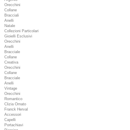
Orecchini
Collane
Bracciali
Anelli
Natale
Collezioni Particolari
Gioielli Esclusivi
Orecchini
Anelli
Bracciale
Collane
Creativa
Orecchini
Collane
Bracciale
Anelli
Vintage
Orecchini
Romantico
Clizia Ornato
Franck Herval
Accessori
Capelli
Portachiavi