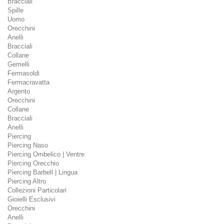
Bracciali
Spille
Uomo
Orecchini
Anelli
Bracciali
Collane
Gemelli
Fermasoldi
Fermacravatta
Argento
Orecchini
Collane
Bracciali
Anelli
Piercing
Piercing Naso
Piercing Ombelico | Ventre
Piercing Orecchio
Piercing Barbell | Lingua
Piercing Altro
Collezioni Particolari
Gioielli Esclusivi
Orecchini
Anelli