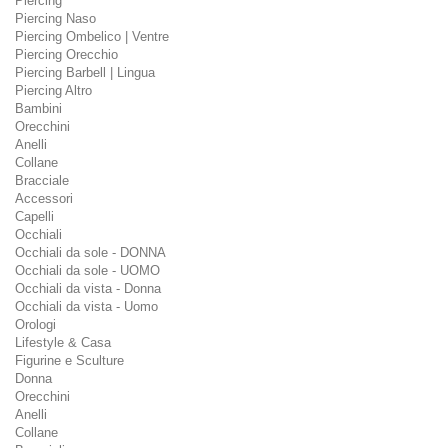
Piercing
Piercing Naso
Piercing Ombelico | Ventre
Piercing Orecchio
Piercing Barbell | Lingua
Piercing Altro
Bambini
Orecchini
Anelli
Collane
Bracciale
Accessori
Capelli
Occhiali
Occhiali da sole - DONNA
Occhiali da sole - UOMO
Occhiali da vista - Donna
Occhiali da vista - Uomo
Orologi
Lifestyle & Casa
Figurine e Sculture
Donna
Orecchini
Anelli
Collane