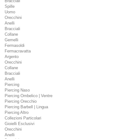
Bracciali
Spille
Uomo
Orecchini
Anelli
Bracciali
Collane
Gemelli
Fermasoldi
Fermacravatta
Argento
Orecchini
Collane
Bracciali
Anelli
Piercing
Piercing Naso
Piercing Ombelico | Ventre
Piercing Orecchio
Piercing Barbell | Lingua
Piercing Altro
Collezioni Particolari
Gioielli Esclusivi
Orecchini
Anelli