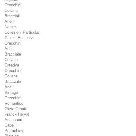
Orecchini
Collane
Bracciali
Anelli
Natale
Collezioni Particolari
Gioielli Esclusivi
Orecchini
Anelli
Bracciale
Collane
Creativa
Orecchini
Collane
Bracciale
Anelli
Vintage
Orecchini
Romantico
Clizia Ornato
Franck Herval
Accessori
Capelli
Portachiavi