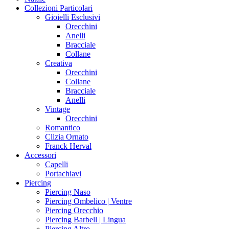
Collezioni Particolari
Gioielli Esclusivi
Orecchini
Anelli
Bracciale
Collane
Creativa
Orecchini
Collane
Bracciale
Anelli
Vintage
Orecchini
Romantico
Clizia Ornato
Franck Herval
Accessori
Capelli
Portachiavi
Piercing
Piercing Naso
Piercing Ombelico | Ventre
Piercing Orecchio
Piercing Barbell | Lingua
Piercing Altro