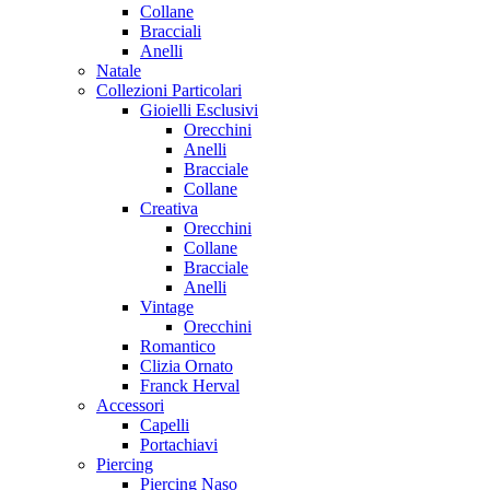
Collane
Bracciali
Anelli
Natale
Collezioni Particolari
Gioielli Esclusivi
Orecchini
Anelli
Bracciale
Collane
Creativa
Orecchini
Collane
Bracciale
Anelli
Vintage
Orecchini
Romantico
Clizia Ornato
Franck Herval
Accessori
Capelli
Portachiavi
Piercing
Piercing Naso