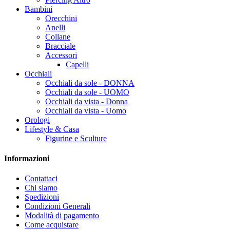
Bambini
Orecchini
Anelli
Collane
Bracciale
Accessori
Capelli
Occhiali
Occhiali da sole - DONNA
Occhiali da sole - UOMO
Occhiali da vista - Donna
Occhiali da vista - Uomo
Orologi
Lifestyle & Casa
Figurine e Sculture
Informazioni
Contattaci
Chi siamo
Spedizioni
Condizioni Generali
Modalità di pagamento
Come acquistare