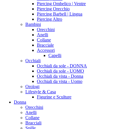
Piercing Ombelico | Ventre
Piercing Orecchio
Piercing Barbell | Lingua
Piercing Altro
Bambini
Orecchini
Anelli
Collane
Bracciale
Accessori
Capelli
Occhiali
Occhiali da sole - DONNA
Occhiali da sole - UOMO
Occhiali da vista - Donna
Occhiali da vista - Uomo
Orologi
Lifestyle & Casa
Figurine e Sculture
Donna
Orecchini
Anelli
Collane
Bracciali
Spille