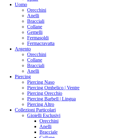
Uomo
Orecchini
Anelli
Bracciali
Collane
Gemelli
Fermasoldi
Fermacravatta
Argento
Orecchini
Collane
Bracciali
Anelli
Piercing
Piercing Naso
Piercing Ombelico | Ventre
Piercing Orecchio
Piercing Barbell | Lingua
Piercing Altro
Collezioni Particolari
Gioielli Esclusivi
Orecchini
Anelli
Bracciale
Collane