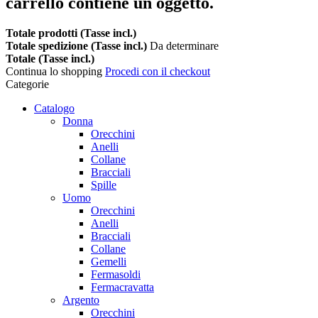
carrello contiene un oggetto.
Totale prodotti (Tasse incl.)
Totale spedizione (Tasse incl.)
Da determinare
Totale (Tasse incl.)
Continua lo shopping
Procedi con il checkout
Categorie
Catalogo
Donna
Orecchini
Anelli
Collane
Bracciali
Spille
Uomo
Orecchini
Anelli
Bracciali
Collane
Gemelli
Fermasoldi
Fermacravatta
Argento
Orecchini