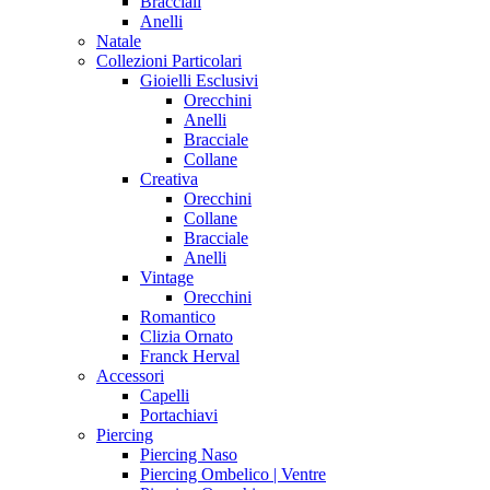
Bracciali
Anelli
Natale
Collezioni Particolari
Gioielli Esclusivi
Orecchini
Anelli
Bracciale
Collane
Creativa
Orecchini
Collane
Bracciale
Anelli
Vintage
Orecchini
Romantico
Clizia Ornato
Franck Herval
Accessori
Capelli
Portachiavi
Piercing
Piercing Naso
Piercing Ombelico | Ventre