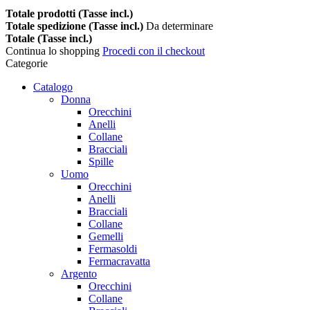
Totale prodotti (Tasse incl.)
Totale spedizione (Tasse incl.)
Da determinare
Totale (Tasse incl.)
Continua lo shopping
Procedi con il checkout
Categorie
Catalogo
Donna
Orecchini
Anelli
Collane
Bracciali
Spille
Uomo
Orecchini
Anelli
Bracciali
Collane
Gemelli
Fermasoldi
Fermacravatta
Argento
Orecchini
Collane