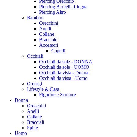
Piercing Orecchio
Piercing Barbell | Lingua
Piercing Altro
Bambini
Orecchini
Anelli
Collane
Bracciale
Accessori
Capelli
Occhiali
Occhiali da sole - DONNA
Occhiali da sole - UOMO
Occhiali da vista - Donna
Occhiali da vista - Uomo
Orologi
Lifestyle & Casa
Figurine e Sculture
Donna
Orecchini
Anelli
Collane
Bracciali
Spille
Uomo