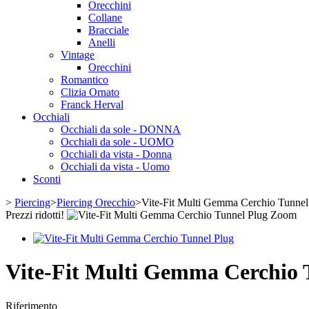
Orecchini
Collane
Bracciale
Anelli
Vintage
Orecchini
Romantico
Clizia Ornato
Franck Herval
Occhiali
Occhiali da sole - DONNA
Occhiali da sole - UOMO
Occhiali da vista - Donna
Occhiali da vista - Uomo
Sconti
>
Piercing
>
Piercing Orecchio
>
Vite-Fit Multi Gemma Cerchio Tunnel
Prezzi ridotti!
Zoom
Vite-Fit Multi Gemma Cerchio 
Riferimento