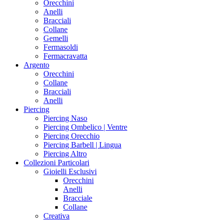
Orecchini
Anelli
Bracciali
Collane
Gemelli
Fermasoldi
Fermacravatta
Argento
Orecchini
Collane
Bracciali
Anelli
Piercing
Piercing Naso
Piercing Ombelico | Ventre
Piercing Orecchio
Piercing Barbell | Lingua
Piercing Altro
Collezioni Particolari
Gioielli Esclusivi
Orecchini
Anelli
Bracciale
Collane
Creativa