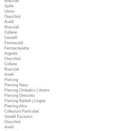
Bracciali
Spille
Uomo
Orecchini
Anelli
Bracciali
Collane
Gemelli
Fermasoldi
Fermacravatta
Argento
Orecchini
Collane
Bracciali
Anelli
Piercing
Piercing Naso
Piercing Ombelico | Ventre
Piercing Orecchio
Piercing Barbell | Lingua
Piercing Altro
Collezioni Particolari
Gioielli Esclusivi
Orecchini
Anelli