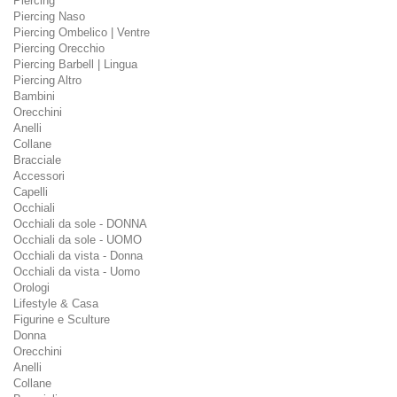
Piercing
Piercing Naso
Piercing Ombelico | Ventre
Piercing Orecchio
Piercing Barbell | Lingua
Piercing Altro
Bambini
Orecchini
Anelli
Collane
Bracciale
Accessori
Capelli
Occhiali
Occhiali da sole - DONNA
Occhiali da sole - UOMO
Occhiali da vista - Donna
Occhiali da vista - Uomo
Orologi
Lifestyle & Casa
Figurine e Sculture
Donna
Orecchini
Anelli
Collane