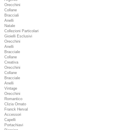
Orecchini
Collane
Bracciali
Anelli
Natale
Collezioni Particolari
Gioielli Esclusivi
Orecchini
Anelli
Bracciale
Collane
Creativa
Orecchini
Collane
Bracciale
Anelli
Vintage
Orecchini
Romantico
Clizia Ornato
Franck Herval
Accessori
Capelli
Portachiavi