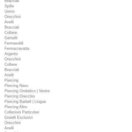
Bracciali
Spille
Uomo
Orecchini
Anelli
Bracciali
Collane
Gemelli
Fermasoldi
Fermacravatta
Argento
Orecchini
Collane
Bracciali
Anelli
Piercing
Piercing Naso
Piercing Ombelico | Ventre
Piercing Orecchio
Piercing Barbell | Lingua
Piercing Altro
Collezioni Particolari
Gioielli Esclusivi
Orecchini
Anelli