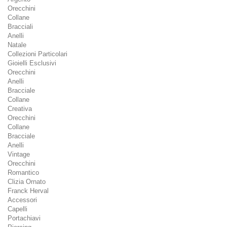
Orecchini
Collane
Bracciali
Anelli
Natale
Collezioni Particolari
Gioielli Esclusivi
Orecchini
Anelli
Bracciale
Collane
Creativa
Orecchini
Collane
Bracciale
Anelli
Vintage
Orecchini
Romantico
Clizia Ornato
Franck Herval
Accessori
Capelli
Portachiavi