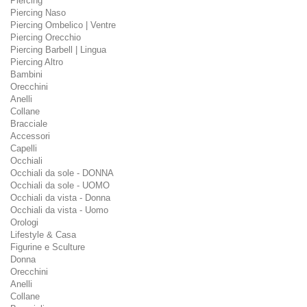
Piercing
Piercing Naso
Piercing Ombelico | Ventre
Piercing Orecchio
Piercing Barbell | Lingua
Piercing Altro
Bambini
Orecchini
Anelli
Collane
Bracciale
Accessori
Capelli
Occhiali
Occhiali da sole - DONNA
Occhiali da sole - UOMO
Occhiali da vista - Donna
Occhiali da vista - Uomo
Orologi
Lifestyle & Casa
Figurine e Sculture
Donna
Orecchini
Anelli
Collane