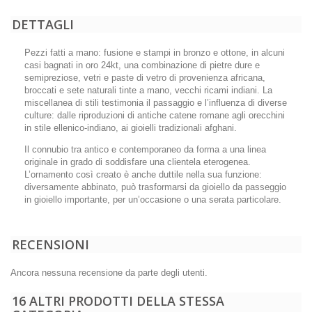
DETTAGLI
Pezzi fatti a mano: fusione e stampi in bronzo e ottone, in alcuni
casi bagnati in oro 24kt, una combinazione di pietre dure e
semipreziose, vetri e paste di vetro di provenienza africana,
broccati e sete naturali tinte a mano, vecchi ricami indiani. La
miscellanea di stili testimonia il passaggio e l’influenza di diverse
culture: dalle riproduzioni di antiche catene romane agli orecchini
in stile ellenico-indiano, ai gioielli tradizionali afghani.
Il connubio tra antico e contemporaneo da forma a una linea
originale in grado di soddisfare una clientela eterogenea.
L’ornamento così creato è anche duttile nella sua funzione:
diversamente abbinato, può trasformarsi da gioiello da passeggio
in gioiello importante, per un’occasione o una serata particolare.
RECENSIONI
Ancora nessuna recensione da parte degli utenti.
16 ALTRI PRODOTTI DELLA STESSA