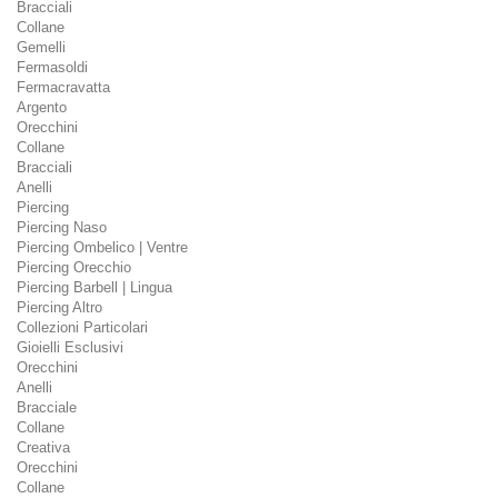
Bracciali
Collane
Gemelli
Fermasoldi
Fermacravatta
Argento
Orecchini
Collane
Bracciali
Anelli
Piercing
Piercing Naso
Piercing Ombelico | Ventre
Piercing Orecchio
Piercing Barbell | Lingua
Piercing Altro
Collezioni Particolari
Gioielli Esclusivi
Orecchini
Anelli
Bracciale
Collane
Creativa
Orecchini
Collane