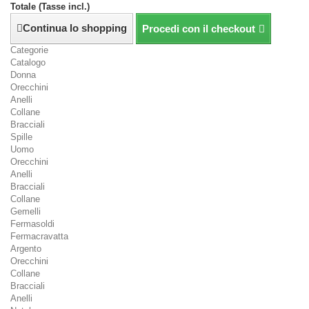
Totale (Tasse incl.)
Continua lo shopping
Procedi con il checkout
Categorie
Catalogo
Donna
Orecchini
Anelli
Collane
Bracciali
Spille
Uomo
Orecchini
Anelli
Bracciali
Collane
Gemelli
Fermasoldi
Fermacravatta
Argento
Orecchini
Collane
Bracciali
Anelli