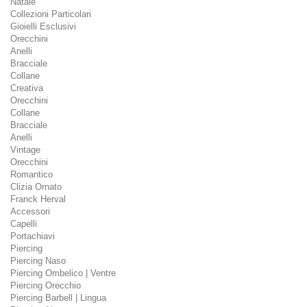
Natale
Collezioni Particolari
Gioielli Esclusivi
Orecchini
Anelli
Bracciale
Collane
Creativa
Orecchini
Collane
Bracciale
Anelli
Vintage
Orecchini
Romantico
Clizia Ornato
Franck Herval
Accessori
Capelli
Portachiavi
Piercing
Piercing Naso
Piercing Ombelico | Ventre
Piercing Orecchio
Piercing Barbell | Lingua