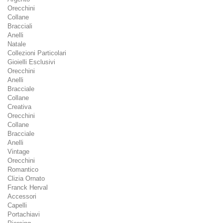
Orecchini
Collane
Bracciali
Anelli
Natale
Collezioni Particolari
Gioielli Esclusivi
Orecchini
Anelli
Bracciale
Collane
Creativa
Orecchini
Collane
Bracciale
Anelli
Vintage
Orecchini
Romantico
Clizia Ornato
Franck Herval
Accessori
Capelli
Portachiavi