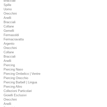
Bracciali
Spille
Uomo
Orecchini
Anelli
Bracciali
Collane
Gemelli
Fermasoldi
Fermacravatta
Argento
Orecchini
Collane
Bracciali
Anelli
Piercing
Piercing Naso
Piercing Ombelico | Ventre
Piercing Orecchio
Piercing Barbell | Lingua
Piercing Altro
Collezioni Particolari
Gioielli Esclusivi
Orecchini
Anelli