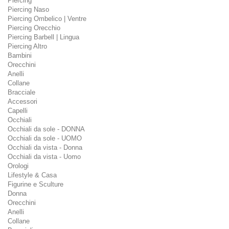
Piercing
Piercing Naso
Piercing Ombelico | Ventre
Piercing Orecchio
Piercing Barbell | Lingua
Piercing Altro
Bambini
Orecchini
Anelli
Collane
Bracciale
Accessori
Capelli
Occhiali
Occhiali da sole - DONNA
Occhiali da sole - UOMO
Occhiali da vista - Donna
Occhiali da vista - Uomo
Orologi
Lifestyle & Casa
Figurine e Sculture
Donna
Orecchini
Anelli
Collane