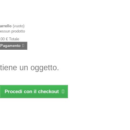
arrello
(vuoto)
essun prodotto
,00 €
Totale
Pagamento
ntiene un oggetto.
Procedi con il checkout