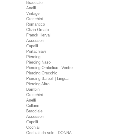
Bracciale
Anelli
Vintage
Orecchini
Romantico
Clizia Ornato
Franck Herval
Accessori
Capelli
Portachiavi
Piercing
Piercing Naso
Piercing Ombelico | Ventre
Piercing Orecchio
Piercing Barbell | Lingua
Piercing Altro
Bambini
Orecchini
Anelli
Collane
Bracciale
Accessori
Capelli
Occhiali
Occhiali da sole - DONNA