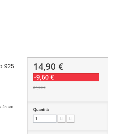
14,90 €
to 925
-9,60 €
24,50 €
a 45 cm
Quantità