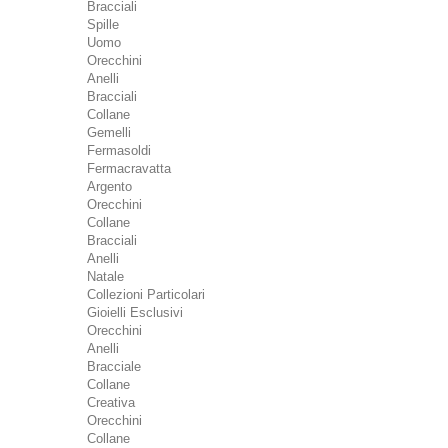
Bracciali
Spille
Uomo
Orecchini
Anelli
Bracciali
Collane
Gemelli
Fermasoldi
Fermacravatta
Argento
Orecchini
Collane
Bracciali
Anelli
Natale
Collezioni Particolari
Gioielli Esclusivi
Orecchini
Anelli
Bracciale
Collane
Creativa
Orecchini
Collane