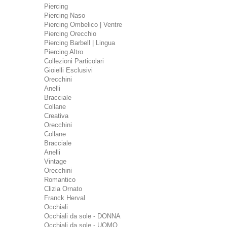
Piercing
Piercing Naso
Piercing Ombelico | Ventre
Piercing Orecchio
Piercing Barbell | Lingua
Piercing Altro
Collezioni Particolari
Gioielli Esclusivi
Orecchini
Anelli
Bracciale
Collane
Creativa
Orecchini
Collane
Bracciale
Anelli
Vintage
Orecchini
Romantico
Clizia Ornato
Franck Herval
Occhiali
Occhiali da sole - DONNA
Occhiali da sole - UOMO