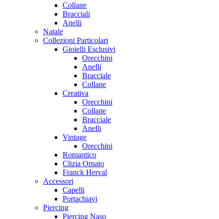
Collane
Bracciali
Anelli
Natale
Collezioni Particolari
Gioielli Esclusivi
Orecchini
Anelli
Bracciale
Collane
Creativa
Orecchini
Collane
Bracciale
Anelli
Vintage
Orecchini
Romantico
Clizia Ornato
Franck Herval
Accessori
Capelli
Portachiavi
Piercing
Piercing Naso