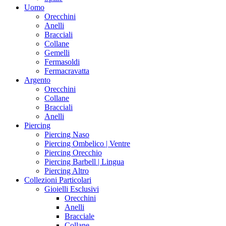
Uomo
Orecchini
Anelli
Bracciali
Collane
Gemelli
Fermasoldi
Fermacravatta
Argento
Orecchini
Collane
Bracciali
Anelli
Piercing
Piercing Naso
Piercing Ombelico | Ventre
Piercing Orecchio
Piercing Barbell | Lingua
Piercing Altro
Collezioni Particolari
Gioielli Esclusivi
Orecchini
Anelli
Bracciale
Collane