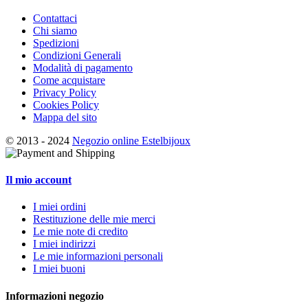
Contattaci
Chi siamo
Spedizioni
Condizioni Generali
Modalità di pagamento
Come acquistare
Privacy Policy
Cookies Policy
Mappa del sito
© 2013 - 2024
Negozio online Estelbijoux
Il mio account
I miei ordini
Restituzione delle mie merci
Le mie note di credito
I miei indirizzi
Le mie informazioni personali
I miei buoni
Informazioni negozio