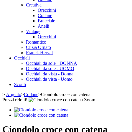
Creativa
Orecchini
Collane
Bracciale
Anelli
Vintage
Orecchini
Romantico
Clizia Ornato
Franck Herval
Occhiali
Occhiali da sole - DONNA
Occhiali da sole - UOMO
Occhiali da vista - Donna
Occhiali da vista - Uomo
Sconti
>
Argento
>
Collane
>
Ciondolo croce con catena
Prezzi ridotti!
Zoom
Ciondolo croce con catena