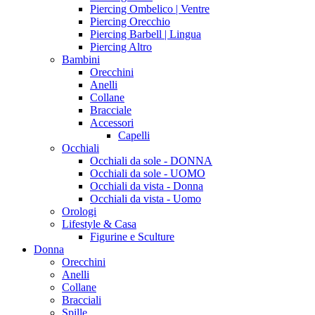
Piercing Ombelico | Ventre
Piercing Orecchio
Piercing Barbell | Lingua
Piercing Altro
Bambini
Orecchini
Anelli
Collane
Bracciale
Accessori
Capelli
Occhiali
Occhiali da sole - DONNA
Occhiali da sole - UOMO
Occhiali da vista - Donna
Occhiali da vista - Uomo
Orologi
Lifestyle & Casa
Figurine e Sculture
Donna
Orecchini
Anelli
Collane
Bracciali
Spille