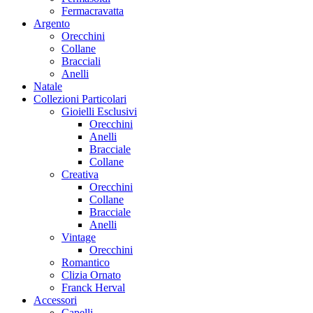
Fermacravatta
Argento
Orecchini
Collane
Bracciali
Anelli
Natale
Collezioni Particolari
Gioielli Esclusivi
Orecchini
Anelli
Bracciale
Collane
Creativa
Orecchini
Collane
Bracciale
Anelli
Vintage
Orecchini
Romantico
Clizia Ornato
Franck Herval
Accessori
Capelli