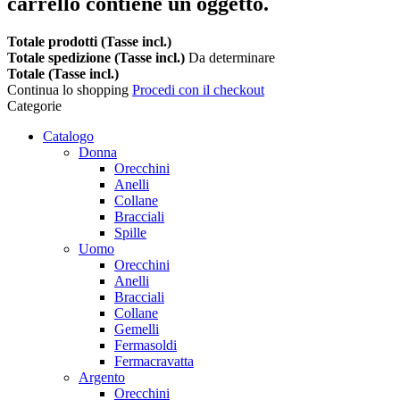
carrello contiene un oggetto.
Totale prodotti (Tasse incl.)
Totale spedizione (Tasse incl.)
Da determinare
Totale (Tasse incl.)
Continua lo shopping
Procedi con il checkout
Categorie
Catalogo
Donna
Orecchini
Anelli
Collane
Bracciali
Spille
Uomo
Orecchini
Anelli
Bracciali
Collane
Gemelli
Fermasoldi
Fermacravatta
Argento
Orecchini