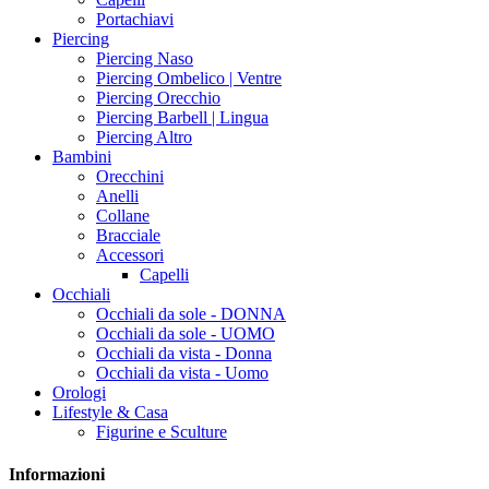
Portachiavi
Piercing
Piercing Naso
Piercing Ombelico | Ventre
Piercing Orecchio
Piercing Barbell | Lingua
Piercing Altro
Bambini
Orecchini
Anelli
Collane
Bracciale
Accessori
Capelli
Occhiali
Occhiali da sole - DONNA
Occhiali da sole - UOMO
Occhiali da vista - Donna
Occhiali da vista - Uomo
Orologi
Lifestyle & Casa
Figurine e Sculture
Informazioni