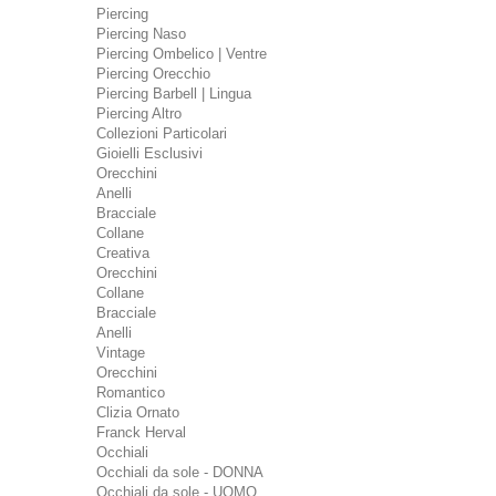
Piercing
Piercing Naso
Piercing Ombelico | Ventre
Piercing Orecchio
Piercing Barbell | Lingua
Piercing Altro
Collezioni Particolari
Gioielli Esclusivi
Orecchini
Anelli
Bracciale
Collane
Creativa
Orecchini
Collane
Bracciale
Anelli
Vintage
Orecchini
Romantico
Clizia Ornato
Franck Herval
Occhiali
Occhiali da sole - DONNA
Occhiali da sole - UOMO