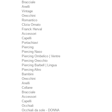
Bracciale
Anelli
Vintage
Orecchini
Romantico
Clizia Ornato
Franck Herval
Accessori
Capelli
Portachiavi
Piercing
Piercing Naso
Piercing Ombelico | Ventre
Piercing Orecchio
Piercing Barbell | Lingua
Piercing Altro
Bambini
Orecchini
Anelli
Collane
Bracciale
Accessori
Capelli
Occhiali
Occhiali da sole - DONNA