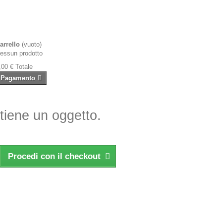
arrello
(vuoto)
essun prodotto
,00 €
Totale
Pagamento
ntiene un oggetto.
Procedi con il checkout