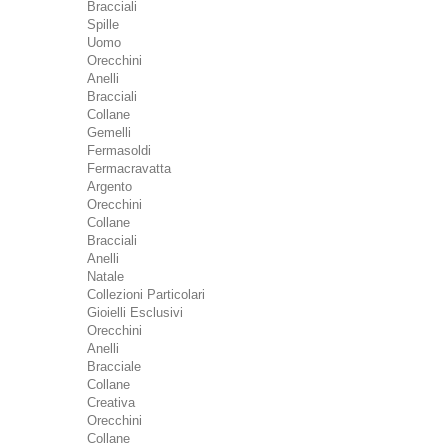
Bracciali
Spille
Uomo
Orecchini
Anelli
Bracciali
Collane
Gemelli
Fermasoldi
Fermacravatta
Argento
Orecchini
Collane
Bracciali
Anelli
Natale
Collezioni Particolari
Gioielli Esclusivi
Orecchini
Anelli
Bracciale
Collane
Creativa
Orecchini
Collane