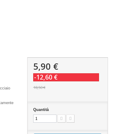
5,90 €
-12,60 €
18,50 €
cciaio
atamente
Quantità