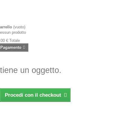
arrello
(vuoto)
essun prodotto
,00 €
Totale
Pagamento
ntiene un oggetto.
Procedi con il checkout