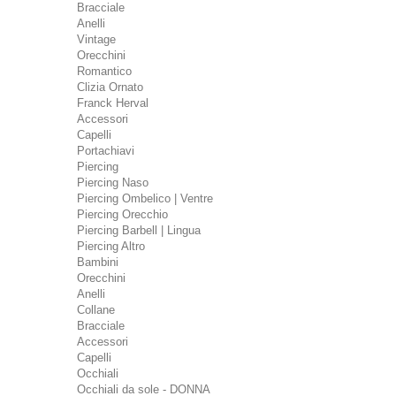
Bracciale
Anelli
Vintage
Orecchini
Romantico
Clizia Ornato
Franck Herval
Accessori
Capelli
Portachiavi
Piercing
Piercing Naso
Piercing Ombelico | Ventre
Piercing Orecchio
Piercing Barbell | Lingua
Piercing Altro
Bambini
Orecchini
Anelli
Collane
Bracciale
Accessori
Capelli
Occhiali
Occhiali da sole - DONNA