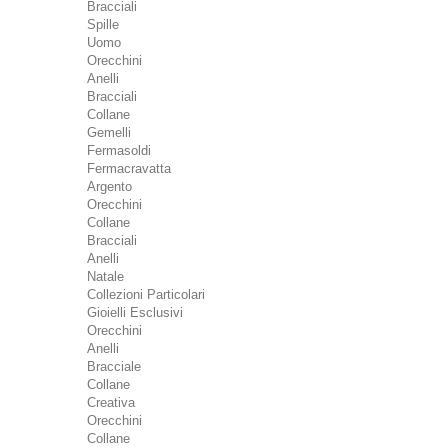
Bracciali
Spille
Uomo
Orecchini
Anelli
Bracciali
Collane
Gemelli
Fermasoldi
Fermacravatta
Argento
Orecchini
Collane
Bracciali
Anelli
Natale
Collezioni Particolari
Gioielli Esclusivi
Orecchini
Anelli
Bracciale
Collane
Creativa
Orecchini
Collane