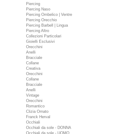
Piercing
Piercing Naso
Piercing Ombelico | Ventre
Piercing Orecchio
Piercing Barbell | Lingua
Piercing Altro
Collezioni Particolari
Gioielli Esclusivi
Orecchini
Anelli
Bracciale
Collane
Creativa
Orecchini
Collane
Bracciale
Anelli
Vintage
Orecchini
Romantico
Clizia Ornato
Franck Herval
Occhiali
Occhiali da sole - DONNA
Occhiali da sole - UOMO