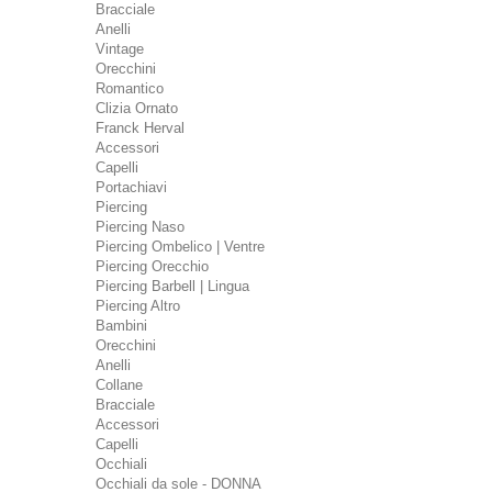
Bracciale
Anelli
Vintage
Orecchini
Romantico
Clizia Ornato
Franck Herval
Accessori
Capelli
Portachiavi
Piercing
Piercing Naso
Piercing Ombelico | Ventre
Piercing Orecchio
Piercing Barbell | Lingua
Piercing Altro
Bambini
Orecchini
Anelli
Collane
Bracciale
Accessori
Capelli
Occhiali
Occhiali da sole - DONNA