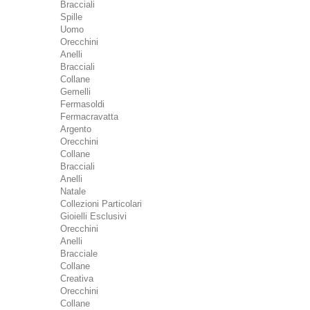
Bracciali
Spille
Uomo
Orecchini
Anelli
Bracciali
Collane
Gemelli
Fermasoldi
Fermacravatta
Argento
Orecchini
Collane
Bracciali
Anelli
Natale
Collezioni Particolari
Gioielli Esclusivi
Orecchini
Anelli
Bracciale
Collane
Creativa
Orecchini
Collane