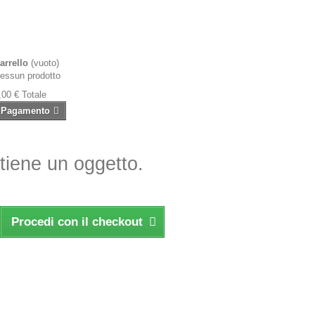
arrello
(vuoto)
essun prodotto
,00 €
Totale
Pagamento
ntiene un oggetto.
Procedi con il checkout