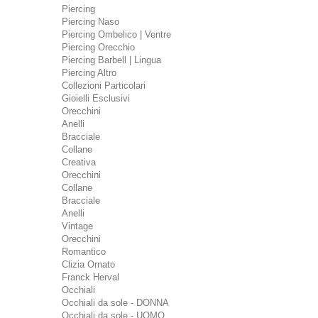
Piercing
Piercing Naso
Piercing Ombelico | Ventre
Piercing Orecchio
Piercing Barbell | Lingua
Piercing Altro
Collezioni Particolari
Gioielli Esclusivi
Orecchini
Anelli
Bracciale
Collane
Creativa
Orecchini
Collane
Bracciale
Anelli
Vintage
Orecchini
Romantico
Clizia Ornato
Franck Herval
Occhiali
Occhiali da sole - DONNA
Occhiali da sole - UOMO