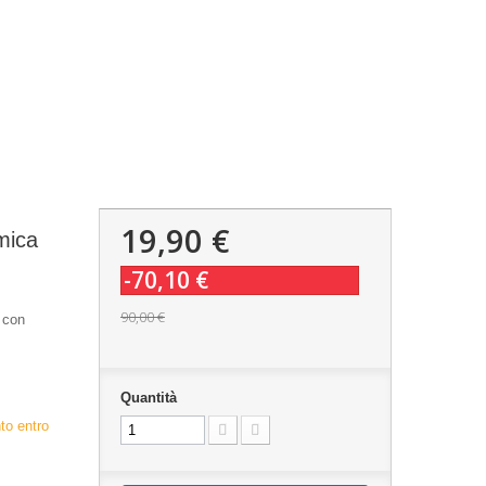
19,90 €
mica
-70,10 €
90,00 €
 con
Quantità
to entro