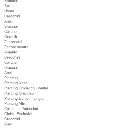
Bracciali
Spille
Uomo
Orecchini
Anelli
Bracciali
Collane
Gemelli
Fermasoldi
Fermacravatta
Argento
Orecchini
Collane
Bracciali
Anelli
Piercing
Piercing Naso
Piercing Ombelico | Ventre
Piercing Orecchio
Piercing Barbell | Lingua
Piercing Altro
Collezioni Particolari
Gioielli Esclusivi
Orecchini
Anelli