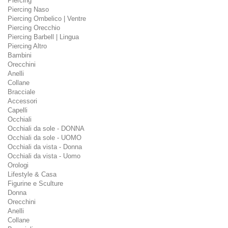
Piercing
Piercing Naso
Piercing Ombelico | Ventre
Piercing Orecchio
Piercing Barbell | Lingua
Piercing Altro
Bambini
Orecchini
Anelli
Collane
Bracciale
Accessori
Capelli
Occhiali
Occhiali da sole - DONNA
Occhiali da sole - UOMO
Occhiali da vista - Donna
Occhiali da vista - Uomo
Orologi
Lifestyle & Casa
Figurine e Sculture
Donna
Orecchini
Anelli
Collane