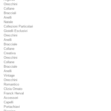
Orecchini
Collane
Bracciali
Anelli
Natale
Collezioni Particolari
Gioielli Esclusivi
Orecchini
Anelli
Bracciale
Collane
Creativa
Orecchini
Collane
Bracciale
Anelli
Vintage
Orecchini
Romantico
Clizia Ornato
Franck Herval
Accessori
Capelli
Portachiavi