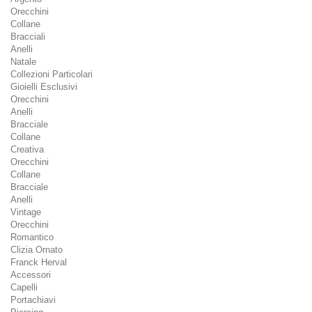
Orecchini
Collane
Bracciali
Anelli
Natale
Collezioni Particolari
Gioielli Esclusivi
Orecchini
Anelli
Bracciale
Collane
Creativa
Orecchini
Collane
Bracciale
Anelli
Vintage
Orecchini
Romantico
Clizia Ornato
Franck Herval
Accessori
Capelli
Portachiavi