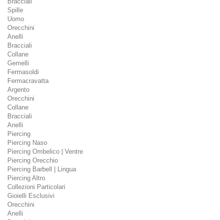
Bracciali
Spille
Uomo
Orecchini
Anelli
Bracciali
Collane
Gemelli
Fermasoldi
Fermacravatta
Argento
Orecchini
Collane
Bracciali
Anelli
Piercing
Piercing Naso
Piercing Ombelico | Ventre
Piercing Orecchio
Piercing Barbell | Lingua
Piercing Altro
Collezioni Particolari
Gioielli Esclusivi
Orecchini
Anelli