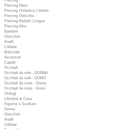
Piercing
Piercing Naso
Piercing Ombelico | Ventre
Piercing Orecchio
Piercing Barbell | Lingua
Piercing Altro
Bambini
Orecchini
Anelli
Collane
Bracciale
Accessori
Capelli
Occhiali
Occhiali da sole - DONNA
Occhiali da sole - UOMO
Occhiali da vista - Donna
Occhiali da vista - Uomo
Orologi
Lifestyle & Casa
Figurine e Sculture
Donna
Orecchini
Anelli
Collane