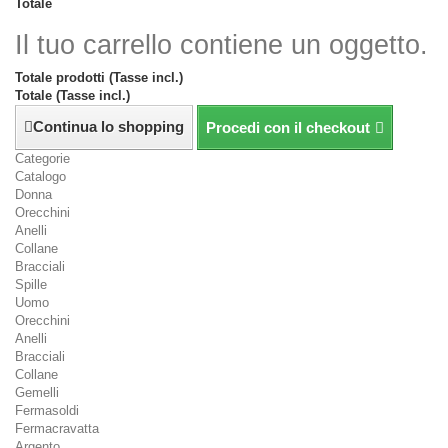
Totale
Il tuo carrello contiene un oggetto.
Totale prodotti (Tasse incl.)
Totale (Tasse incl.)
Continua lo shopping
Procedi con il checkout
Categorie
Catalogo
Donna
Orecchini
Anelli
Collane
Bracciali
Spille
Uomo
Orecchini
Anelli
Bracciali
Collane
Gemelli
Fermasoldi
Fermacravatta
Argento