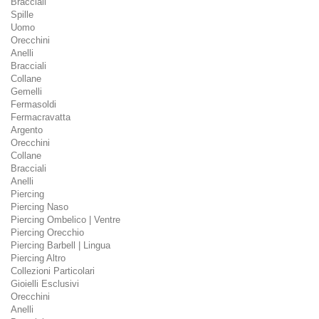
Bracciali
Spille
Uomo
Orecchini
Anelli
Bracciali
Collane
Gemelli
Fermasoldi
Fermacravatta
Argento
Orecchini
Collane
Bracciali
Anelli
Piercing
Piercing Naso
Piercing Ombelico | Ventre
Piercing Orecchio
Piercing Barbell | Lingua
Piercing Altro
Collezioni Particolari
Gioielli Esclusivi
Orecchini
Anelli