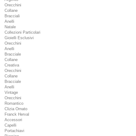
Orecchini
Collane
Bracciali
Anelli
Natale
Collezioni Particolari
Gioielli Esclusivi
Orecchini
Anelli
Bracciale
Collane
Creativa
Orecchini
Collane
Bracciale
Anelli
Vintage
Orecchini
Romantico
Clizia Ornato
Franck Herval
Accessori
Capelli
Portachiavi