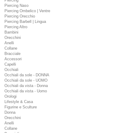
Piercing
Piercing Naso
Piercing Ombelico | Ventre
Piercing Orecchio
Piercing Barbell | Lingua
Piercing Altro
Bambini
Orecchini
Anelli
Collane
Bracciale
Accessori
Capelli
Occhiali
Occhiali da sole - DONNA
Occhiali da sole - UOMO
Occhiali da vista - Donna
Occhiali da vista - Uomo
Orologi
Lifestyle & Casa
Figurine e Sculture
Donna
Orecchini
Anelli
Collane