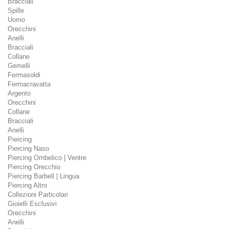
Bracciali
Spille
Uomo
Orecchini
Anelli
Bracciali
Collane
Gemelli
Fermasoldi
Fermacravatta
Argento
Orecchini
Collane
Bracciali
Anelli
Piercing
Piercing Naso
Piercing Ombelico | Ventre
Piercing Orecchio
Piercing Barbell | Lingua
Piercing Altro
Collezioni Particolari
Gioielli Esclusivi
Orecchini
Anelli