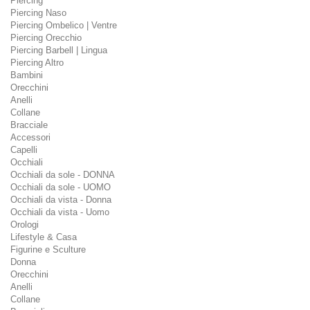
Piercing
Piercing Naso
Piercing Ombelico | Ventre
Piercing Orecchio
Piercing Barbell | Lingua
Piercing Altro
Bambini
Orecchini
Anelli
Collane
Bracciale
Accessori
Capelli
Occhiali
Occhiali da sole - DONNA
Occhiali da sole - UOMO
Occhiali da vista - Donna
Occhiali da vista - Uomo
Orologi
Lifestyle & Casa
Figurine e Sculture
Donna
Orecchini
Anelli
Collane