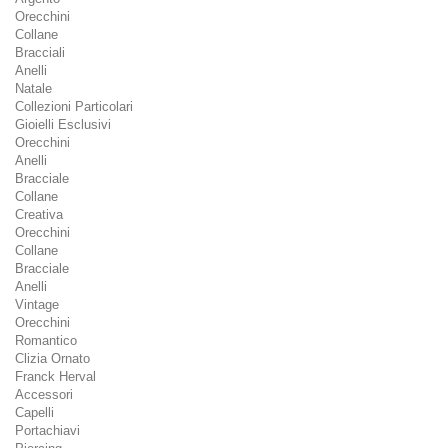
Orecchini
Collane
Bracciali
Anelli
Natale
Collezioni Particolari
Gioielli Esclusivi
Orecchini
Anelli
Bracciale
Collane
Creativa
Orecchini
Collane
Bracciale
Anelli
Vintage
Orecchini
Romantico
Clizia Ornato
Franck Herval
Accessori
Capelli
Portachiavi