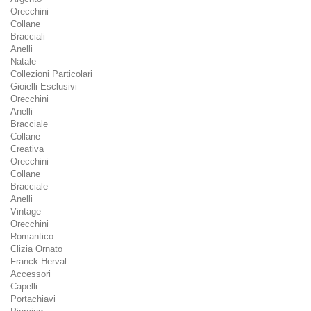
Orecchini
Collane
Bracciali
Anelli
Natale
Collezioni Particolari
Gioielli Esclusivi
Orecchini
Anelli
Bracciale
Collane
Creativa
Orecchini
Collane
Bracciale
Anelli
Vintage
Orecchini
Romantico
Clizia Ornato
Franck Herval
Accessori
Capelli
Portachiavi