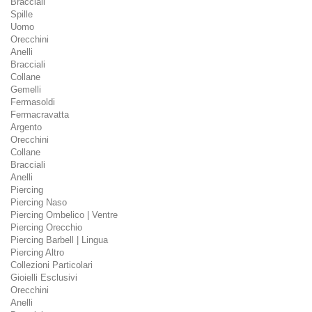
Bracciali
Spille
Uomo
Orecchini
Anelli
Bracciali
Collane
Gemelli
Fermasoldi
Fermacravatta
Argento
Orecchini
Collane
Bracciali
Anelli
Piercing
Piercing Naso
Piercing Ombelico | Ventre
Piercing Orecchio
Piercing Barbell | Lingua
Piercing Altro
Collezioni Particolari
Gioielli Esclusivi
Orecchini
Anelli