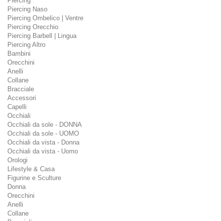
Piercing
Piercing Naso
Piercing Ombelico | Ventre
Piercing Orecchio
Piercing Barbell | Lingua
Piercing Altro
Bambini
Orecchini
Anelli
Collane
Bracciale
Accessori
Capelli
Occhiali
Occhiali da sole - DONNA
Occhiali da sole - UOMO
Occhiali da vista - Donna
Occhiali da vista - Uomo
Orologi
Lifestyle & Casa
Figurine e Sculture
Donna
Orecchini
Anelli
Collane