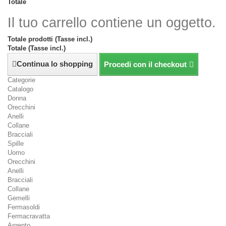
Totale
Il tuo carrello contiene un oggetto.
Totale prodotti (Tasse incl.)
Totale (Tasse incl.)
Continua lo shopping
Procedi con il checkout
Categorie
Catalogo
Donna
Orecchini
Anelli
Collane
Bracciali
Spille
Uomo
Orecchini
Anelli
Bracciali
Collane
Gemelli
Fermasoldi
Fermacravatta
Argento