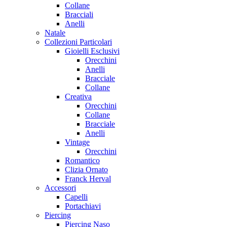
Collane
Bracciali
Anelli
Natale
Collezioni Particolari
Gioielli Esclusivi
Orecchini
Anelli
Bracciale
Collane
Creativa
Orecchini
Collane
Bracciale
Anelli
Vintage
Orecchini
Romantico
Clizia Ornato
Franck Herval
Accessori
Capelli
Portachiavi
Piercing
Piercing Naso