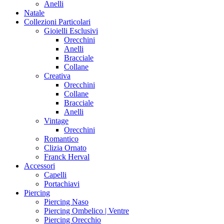
Anelli
Natale
Collezioni Particolari
Gioielli Esclusivi
Orecchini
Anelli
Bracciale
Collane
Creativa
Orecchini
Collane
Bracciale
Anelli
Vintage
Orecchini
Romantico
Clizia Ornato
Franck Herval
Accessori
Capelli
Portachiavi
Piercing
Piercing Naso
Piercing Ombelico | Ventre
Piercing Orecchio