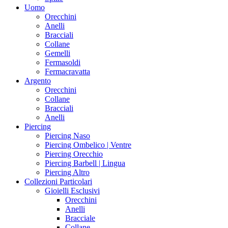
Uomo
Orecchini
Anelli
Bracciali
Collane
Gemelli
Fermasoldi
Fermacravatta
Argento
Orecchini
Collane
Bracciali
Anelli
Piercing
Piercing Naso
Piercing Ombelico | Ventre
Piercing Orecchio
Piercing Barbell | Lingua
Piercing Altro
Collezioni Particolari
Gioielli Esclusivi
Orecchini
Anelli
Bracciale
Collane