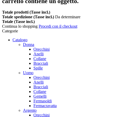
carrello contiene un oggetto.
Totale prodotti (Tasse incl.)
Totale spedizione (Tasse incl.)
Da determinare
Totale (Tasse incl.)
Continua lo shopping
Procedi con il checkout
Categorie
Catalogo
Donna
Orecchini
Anelli
Collane
Bracciali
Spille
Uomo
Orecchini
Anelli
Bracciali
Collane
Gemelli
Fermasoldi
Fermacravatta
Argento
Orecchini