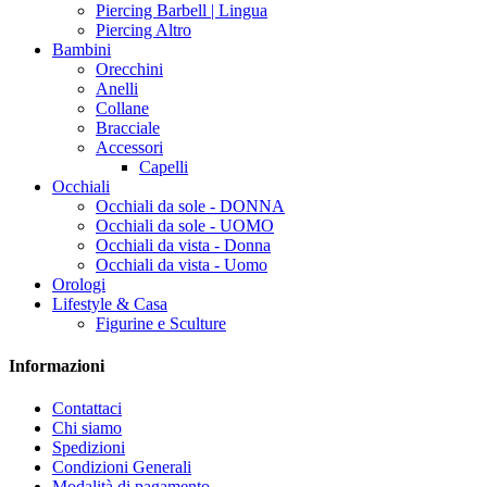
Piercing Barbell | Lingua
Piercing Altro
Bambini
Orecchini
Anelli
Collane
Bracciale
Accessori
Capelli
Occhiali
Occhiali da sole - DONNA
Occhiali da sole - UOMO
Occhiali da vista - Donna
Occhiali da vista - Uomo
Orologi
Lifestyle & Casa
Figurine e Sculture
Informazioni
Contattaci
Chi siamo
Spedizioni
Condizioni Generali
Modalità di pagamento