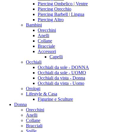
Piercing Ombelico | Ventre
Piercing Orecchio
Piercing Barbell | Lingua
Piercing Altro
Bambini
Orecchini
Anelli
Collane
Bracciale
Accessori
Capelli
Occhiali
Occhiali da sole - DONNA
Occhiali da sole - UOMO
Occhiali da vista - Donna
Occhiali da vista - Uomo
Orologi
Lifestyle & Casa
Figurine e Sculture
Donna
Orecchini
Anelli
Collane
Bracciali
Spille