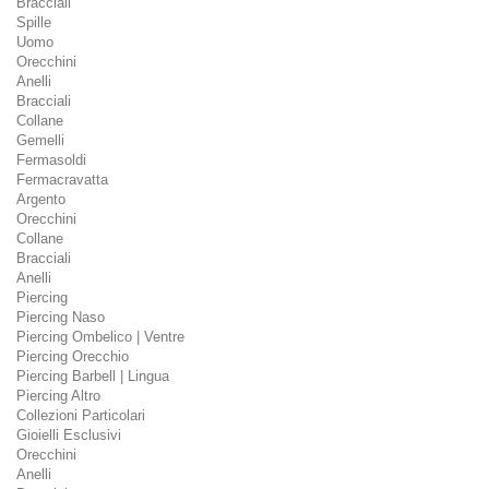
Bracciali
Spille
Uomo
Orecchini
Anelli
Bracciali
Collane
Gemelli
Fermasoldi
Fermacravatta
Argento
Orecchini
Collane
Bracciali
Anelli
Piercing
Piercing Naso
Piercing Ombelico | Ventre
Piercing Orecchio
Piercing Barbell | Lingua
Piercing Altro
Collezioni Particolari
Gioielli Esclusivi
Orecchini
Anelli