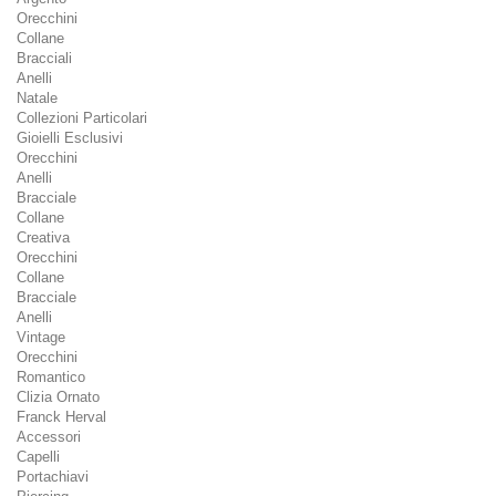
Orecchini
Collane
Bracciali
Anelli
Natale
Collezioni Particolari
Gioielli Esclusivi
Orecchini
Anelli
Bracciale
Collane
Creativa
Orecchini
Collane
Bracciale
Anelli
Vintage
Orecchini
Romantico
Clizia Ornato
Franck Herval
Accessori
Capelli
Portachiavi