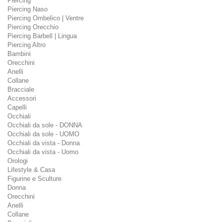
Piercing
Piercing Naso
Piercing Ombelico | Ventre
Piercing Orecchio
Piercing Barbell | Lingua
Piercing Altro
Bambini
Orecchini
Anelli
Collane
Bracciale
Accessori
Capelli
Occhiali
Occhiali da sole - DONNA
Occhiali da sole - UOMO
Occhiali da vista - Donna
Occhiali da vista - Uomo
Orologi
Lifestyle & Casa
Figurine e Sculture
Donna
Orecchini
Anelli
Collane