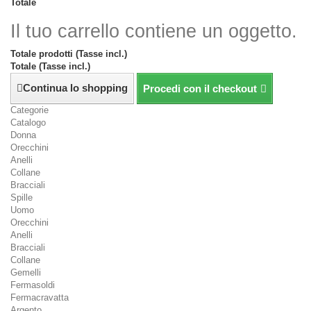
Totale
Il tuo carrello contiene un oggetto.
Totale prodotti (Tasse incl.)
Totale (Tasse incl.)
Continua lo shopping
Procedi con il checkout
Categorie
Catalogo
Donna
Orecchini
Anelli
Collane
Bracciali
Spille
Uomo
Orecchini
Anelli
Bracciali
Collane
Gemelli
Fermasoldi
Fermacravatta
Argento