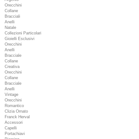
Orecchini
Collane
Bracciali
Anelli
Natale
Collezioni Particolari
Gioielli Esclusivi
Orecchini
Anelli
Bracciale
Collane
Creativa
Orecchini
Collane
Bracciale
Anelli
Vintage
Orecchini
Romantico
Clizia Ornato
Franck Herval
Accessori
Capelli
Portachiavi