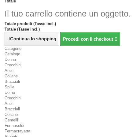
Totale
Il tuo carrello contiene un oggetto.
Totale prodotti (Tasse incl.)
Totale (Tasse incl.)
Continua lo shopping
Procedi con il checkout
Categorie
Catalogo
Donna
Orecchini
Anelli
Collane
Bracciali
Spille
Uomo
Orecchini
Anelli
Bracciali
Collane
Gemelli
Fermasoldi
Fermacravatta
Argento