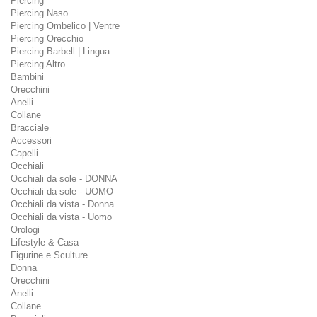
Piercing
Piercing Naso
Piercing Ombelico | Ventre
Piercing Orecchio
Piercing Barbell | Lingua
Piercing Altro
Bambini
Orecchini
Anelli
Collane
Bracciale
Accessori
Capelli
Occhiali
Occhiali da sole - DONNA
Occhiali da sole - UOMO
Occhiali da vista - Donna
Occhiali da vista - Uomo
Orologi
Lifestyle & Casa
Figurine e Sculture
Donna
Orecchini
Anelli
Collane