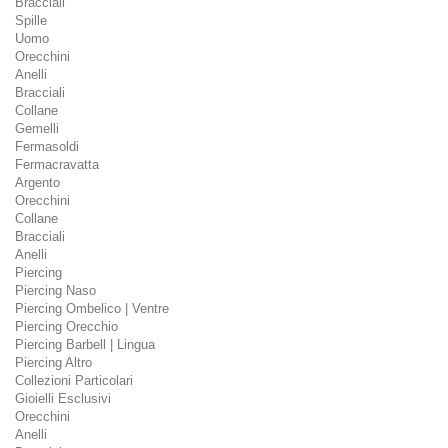
Bracciali
Spille
Uomo
Orecchini
Anelli
Bracciali
Collane
Gemelli
Fermasoldi
Fermacravatta
Argento
Orecchini
Collane
Bracciali
Anelli
Piercing
Piercing Naso
Piercing Ombelico | Ventre
Piercing Orecchio
Piercing Barbell | Lingua
Piercing Altro
Collezioni Particolari
Gioielli Esclusivi
Orecchini
Anelli