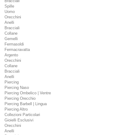
Bracciali
Spille
Uomo
Orecchini
Anelli
Bracciali
Collane
Gemelli
Fermasoldi
Fermacravatta
Argento
Orecchini
Collane
Bracciali
Anelli
Piercing
Piercing Naso
Piercing Ombelico | Ventre
Piercing Orecchio
Piercing Barbell | Lingua
Piercing Altro
Collezioni Particolari
Gioielli Esclusivi
Orecchini
Anelli