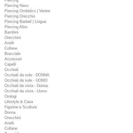
Piercing
Piercing Naso
Piercing Ombelico | Ventre
Piercing Orecchio
Piercing Barbell | Lingua
Piercing Altro
Bambini
Orecchini
Anelli
Collane
Bracciale
Accessori
Capelli
Occhiali
Occhiali da sole - DONNA
Occhiali da sole - UOMO
Occhiali da vista - Donna
Occhiali da vista - Uomo
Orologi
Lifestyle & Casa
Figurine e Sculture
Donna
Orecchini
Anelli
Collane