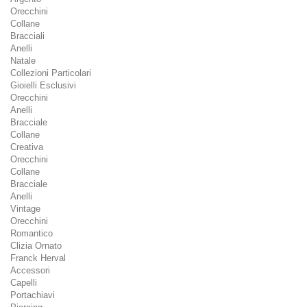
Orecchini
Collane
Bracciali
Anelli
Natale
Collezioni Particolari
Gioielli Esclusivi
Orecchini
Anelli
Bracciale
Collane
Creativa
Orecchini
Collane
Bracciale
Anelli
Vintage
Orecchini
Romantico
Clizia Ornato
Franck Herval
Accessori
Capelli
Portachiavi