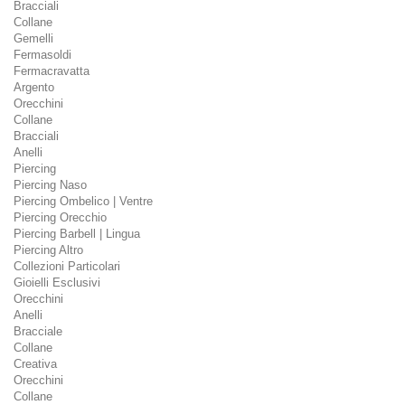
Bracciali
Collane
Gemelli
Fermasoldi
Fermacravatta
Argento
Orecchini
Collane
Bracciali
Anelli
Piercing
Piercing Naso
Piercing Ombelico | Ventre
Piercing Orecchio
Piercing Barbell | Lingua
Piercing Altro
Collezioni Particolari
Gioielli Esclusivi
Orecchini
Anelli
Bracciale
Collane
Creativa
Orecchini
Collane