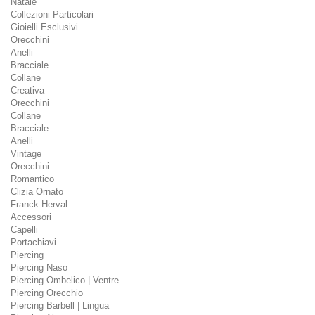
Natale
Collezioni Particolari
Gioielli Esclusivi
Orecchini
Anelli
Bracciale
Collane
Creativa
Orecchini
Collane
Bracciale
Anelli
Vintage
Orecchini
Romantico
Clizia Ornato
Franck Herval
Accessori
Capelli
Portachiavi
Piercing
Piercing Naso
Piercing Ombelico | Ventre
Piercing Orecchio
Piercing Barbell | Lingua