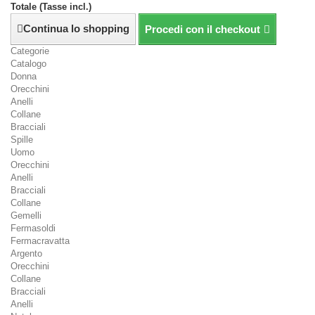
Totale (Tasse incl.)
Continua lo shopping
Procedi con il checkout
Categorie
Catalogo
Donna
Orecchini
Anelli
Collane
Bracciali
Spille
Uomo
Orecchini
Anelli
Bracciali
Collane
Gemelli
Fermasoldi
Fermacravatta
Argento
Orecchini
Collane
Bracciali
Anelli