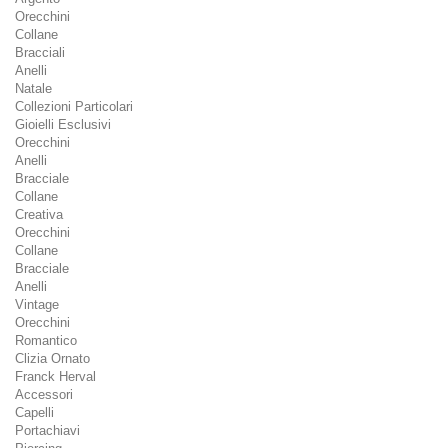
Orecchini
Collane
Bracciali
Anelli
Natale
Collezioni Particolari
Gioielli Esclusivi
Orecchini
Anelli
Bracciale
Collane
Creativa
Orecchini
Collane
Bracciale
Anelli
Vintage
Orecchini
Romantico
Clizia Ornato
Franck Herval
Accessori
Capelli
Portachiavi