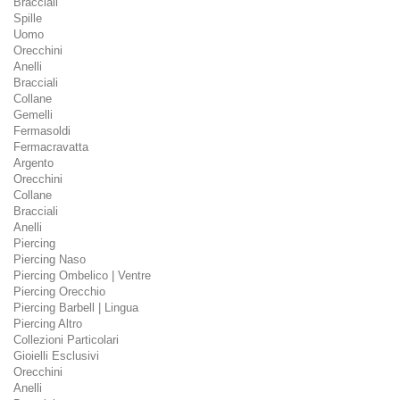
Bracciali
Spille
Uomo
Orecchini
Anelli
Bracciali
Collane
Gemelli
Fermasoldi
Fermacravatta
Argento
Orecchini
Collane
Bracciali
Anelli
Piercing
Piercing Naso
Piercing Ombelico | Ventre
Piercing Orecchio
Piercing Barbell | Lingua
Piercing Altro
Collezioni Particolari
Gioielli Esclusivi
Orecchini
Anelli