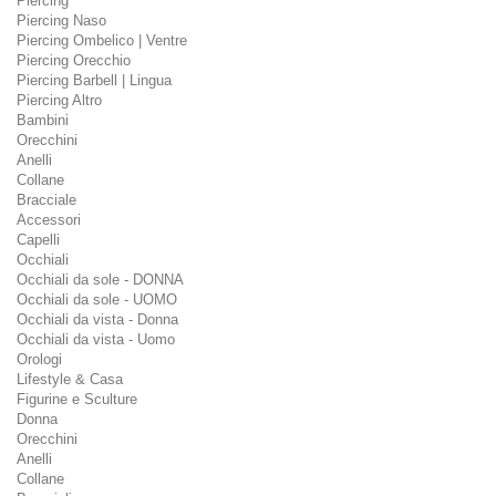
Piercing
Piercing Naso
Piercing Ombelico | Ventre
Piercing Orecchio
Piercing Barbell | Lingua
Piercing Altro
Bambini
Orecchini
Anelli
Collane
Bracciale
Accessori
Capelli
Occhiali
Occhiali da sole - DONNA
Occhiali da sole - UOMO
Occhiali da vista - Donna
Occhiali da vista - Uomo
Orologi
Lifestyle & Casa
Figurine e Sculture
Donna
Orecchini
Anelli
Collane