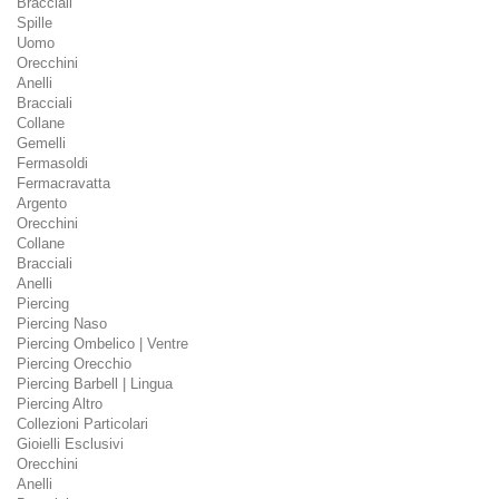
Bracciali
Spille
Uomo
Orecchini
Anelli
Bracciali
Collane
Gemelli
Fermasoldi
Fermacravatta
Argento
Orecchini
Collane
Bracciali
Anelli
Piercing
Piercing Naso
Piercing Ombelico | Ventre
Piercing Orecchio
Piercing Barbell | Lingua
Piercing Altro
Collezioni Particolari
Gioielli Esclusivi
Orecchini
Anelli