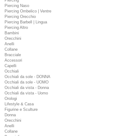
Piercing
Piercing Naso
Piercing Ombelico | Ventre
Piercing Orecchio
Piercing Barbell | Lingua
Piercing Altro
Bambini
Orecchini
Anelli
Collane
Bracciale
Accessori
Capelli
Occhiali
Occhiali da sole - DONNA
Occhiali da sole - UOMO
Occhiali da vista - Donna
Occhiali da vista - Uomo
Orologi
Lifestyle & Casa
Figurine e Sculture
Donna
Orecchini
Anelli
Collane