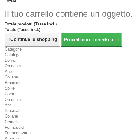
Totale
Il tuo carrello contiene un oggetto.
Totale prodotti (Tasse incl.)
Totale (Tasse incl.)
Continua lo shopping
Procedi con il checkout
Categorie
Catalogo
Donna
Orecchini
Anelli
Collane
Bracciali
Spille
Uomo
Orecchini
Anelli
Bracciali
Collane
Gemelli
Fermasoldi
Fermacravatta
Argento