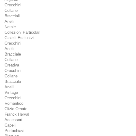
Orecchini
Collane
Bracciali
Anelli
Natale
Collezioni Particolari
Gioielli Esclusivi
Orecchini
Anelli
Bracciale
Collane
Creativa
Orecchini
Collane
Bracciale
Anelli
Vintage
Orecchini
Romantico
Clizia Ornato
Franck Herval
Accessori
Capelli
Portachiavi