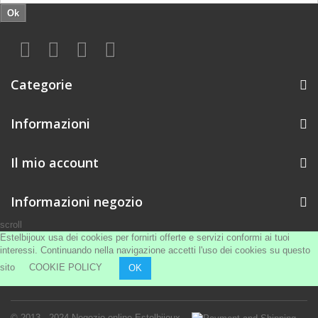
Ok
Categorie
Informazioni
Il mio account
Informazioni negozio
scroll
Estelbijoux usa dei cookies per fornirti offerte e servizi conformi ai tuoi
interessi. Continuando nella navigazione accetti l'uso dei cookies su questo
sito
COOKIE POLICY
OK
© 2013 - 2024
Negozio online Estelbijoux