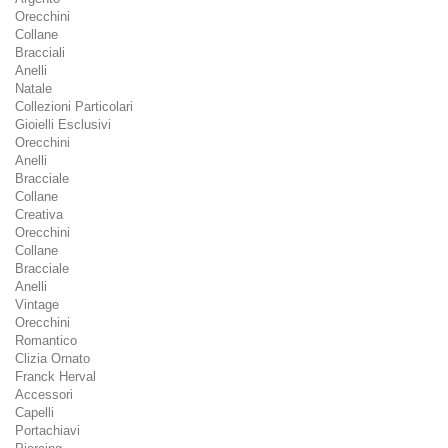
Orecchini
Collane
Bracciali
Anelli
Natale
Collezioni Particolari
Gioielli Esclusivi
Orecchini
Anelli
Bracciale
Collane
Creativa
Orecchini
Collane
Bracciale
Anelli
Vintage
Orecchini
Romantico
Clizia Ornato
Franck Herval
Accessori
Capelli
Portachiavi