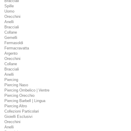
Bracciali
Spille
Uomo
Orecchini
Anelli
Bracciali
Collane
Gemelli
Fermasoldi
Fermacravatta
Argento
Orecchini
Collane
Bracciali
Anelli
Piercing
Piercing Naso
Piercing Ombelico | Ventre
Piercing Orecchio
Piercing Barbell | Lingua
Piercing Altro
Collezioni Particolari
Gioielli Esclusivi
Orecchini
Anelli