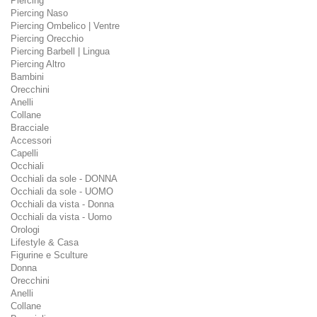
Piercing
Piercing Naso
Piercing Ombelico | Ventre
Piercing Orecchio
Piercing Barbell | Lingua
Piercing Altro
Bambini
Orecchini
Anelli
Collane
Bracciale
Accessori
Capelli
Occhiali
Occhiali da sole - DONNA
Occhiali da sole - UOMO
Occhiali da vista - Donna
Occhiali da vista - Uomo
Orologi
Lifestyle & Casa
Figurine e Sculture
Donna
Orecchini
Anelli
Collane