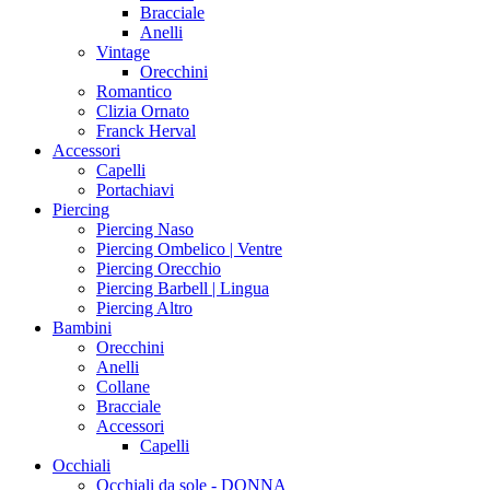
Bracciale
Anelli
Vintage
Orecchini
Romantico
Clizia Ornato
Franck Herval
Accessori
Capelli
Portachiavi
Piercing
Piercing Naso
Piercing Ombelico | Ventre
Piercing Orecchio
Piercing Barbell | Lingua
Piercing Altro
Bambini
Orecchini
Anelli
Collane
Bracciale
Accessori
Capelli
Occhiali
Occhiali da sole - DONNA