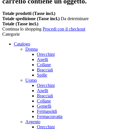
carrello contiene un oggetto.
Totale prodotti (Tasse incl.)
Totale spedizione (Tasse incl.)
Da determinare
Totale (Tasse incl.)
Continua lo shopping
Procedi con il checkout
Categorie
Catalogo
Donna
Orecchini
Anelli
Collane
Bracciali
Spille
Uomo
Orecchini
Anelli
Bracciali
Collane
Gemelli
Fermasoldi
Fermacravatta
Argento
Orecchini