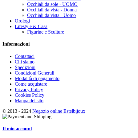
Occhiali da sole - UOMO
Occhiali da vista - Donna
Occhiali da vista - Uomo
Orologi
Lifestyle & Casa
Figurine e Sculture
Informazioni
Contattaci
Chi siamo
Spedizioni
Condizioni Generali
Modalità di pagamento
Come acquistare
Privacy Policy
Cookies Policy
Mappa del sito
© 2013 - 2024
Negozio online Estelbijoux
Il mio account