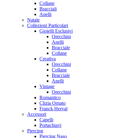
Collane
Bracciali
Anelli
Natale
Collezioni Particolari
Gioielli Esclusivi
Orecchini
Anelli
Bracciale
Collane
Creativa
Orecchini
Collane
Bracciale
Anelli
Vintage
Orecchini
Romantico
Clizia Ornato
Franck Herval
Accessori
Capelli
Portachiavi
Piercing
Piercing Naso