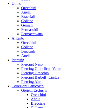
Uomo
Orecchini
Anelli
Bracciali
Collane
Gemelli
Fermasoldi
Fermacravatta
Argento
Orecchini
Collane
Bracciali
Anelli
Piercing
Piercing Naso
Piercing Ombelico | Ventre
Piercing Orecchio
Piercing Barbell | Lingua
Piercing Altro
Collezioni Particolari
Gioielli Esclusivi
Orecchini
Anelli
Bracciale
Collane