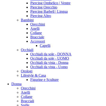
Piercing Ombelico | Ventre
Piercing Orecchio
Piercing Barbell | Lingua
Piercing Altro
Bambini
Orecchini
Anelli
Collane
Bracciale
Accessori
Capelli
Occhiali
Occhiali da sole - DONNA
Occhiali da sole - UOMO
Occhiali da vista - Donna
Occhiali da vista - Uomo
Orologi
Lifestyle & Casa
Figurine e Sculture
Donna
Orecchini
Anelli
Collane
Bracciali
Spille