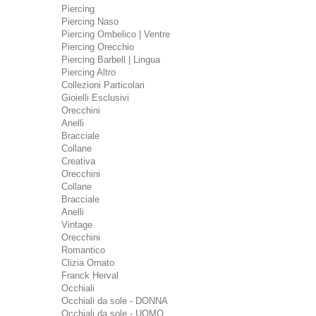
Piercing
Piercing Naso
Piercing Ombelico | Ventre
Piercing Orecchio
Piercing Barbell | Lingua
Piercing Altro
Collezioni Particolari
Gioielli Esclusivi
Orecchini
Anelli
Bracciale
Collane
Creativa
Orecchini
Collane
Bracciale
Anelli
Vintage
Orecchini
Romantico
Clizia Ornato
Franck Herval
Occhiali
Occhiali da sole - DONNA
Occhiali da sole - UOMO