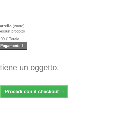
arrello
(vuoto)
essun prodotto
,00 €
Totale
Pagamento
ntiene un oggetto.
Procedi con il checkout