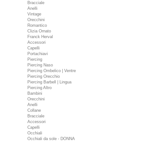
Bracciale
Anelli
Vintage
Orecchini
Romantico
Clizia Ornato
Franck Herval
Accessori
Capelli
Portachiavi
Piercing
Piercing Naso
Piercing Ombelico | Ventre
Piercing Orecchio
Piercing Barbell | Lingua
Piercing Altro
Bambini
Orecchini
Anelli
Collane
Bracciale
Accessori
Capelli
Occhiali
Occhiali da sole - DONNA