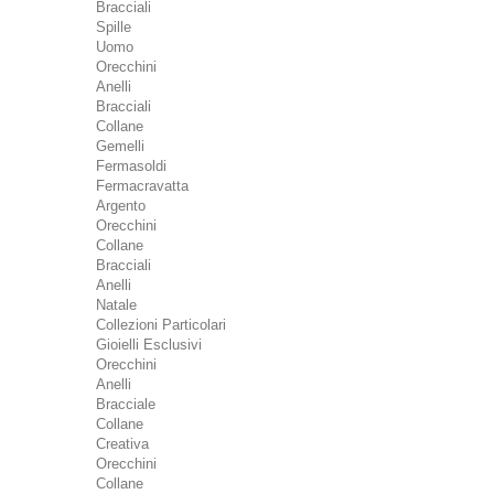
Bracciali
Spille
Uomo
Orecchini
Anelli
Bracciali
Collane
Gemelli
Fermasoldi
Fermacravatta
Argento
Orecchini
Collane
Bracciali
Anelli
Natale
Collezioni Particolari
Gioielli Esclusivi
Orecchini
Anelli
Bracciale
Collane
Creativa
Orecchini
Collane