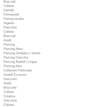
Bracciali
Collane
Gemelli
Fermasoldi
Fermacravatta
Argento
Orecchini
Collane
Bracciali
Anelli
Piercing
Piercing Naso
Piercing Ombelico | Ventre
Piercing Orecchio
Piercing Barbell | Lingua
Piercing Altro
Collezioni Particolari
Gioielli Esclusivi
Orecchini
Anelli
Bracciale
Collane
Creativa
Orecchini
Collane