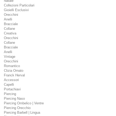
Natale
Collezioni Particolari
Gioielli Esclusivi
Orecchini
Anelli
Bracciale
Collane
Creativa
Orecchini
Collane
Bracciale
Anelli
Vintage
Orecchini
Romantico
Clizia Ornato
Franck Herval
Accessori
Capelli
Portachiavi
Piercing
Piercing Naso
Piercing Ombelico | Ventre
Piercing Orecchio
Piercing Barbell | Lingua