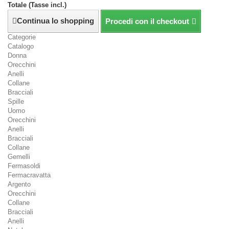
Totale (Tasse incl.)
Continua lo shopping
Procedi con il checkout
Categorie
Catalogo
Donna
Orecchini
Anelli
Collane
Bracciali
Spille
Uomo
Orecchini
Anelli
Bracciali
Collane
Gemelli
Fermasoldi
Fermacravatta
Argento
Orecchini
Collane
Bracciali
Anelli