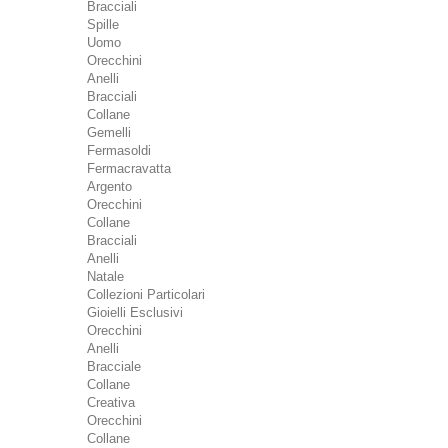
Bracciali
Spille
Uomo
Orecchini
Anelli
Bracciali
Collane
Gemelli
Fermasoldi
Fermacravatta
Argento
Orecchini
Collane
Bracciali
Anelli
Natale
Collezioni Particolari
Gioielli Esclusivi
Orecchini
Anelli
Bracciale
Collane
Creativa
Orecchini
Collane