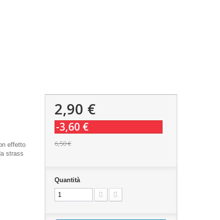
2,90 €
-3,60 €
6,50 €
on effetto
da strass
Quantità