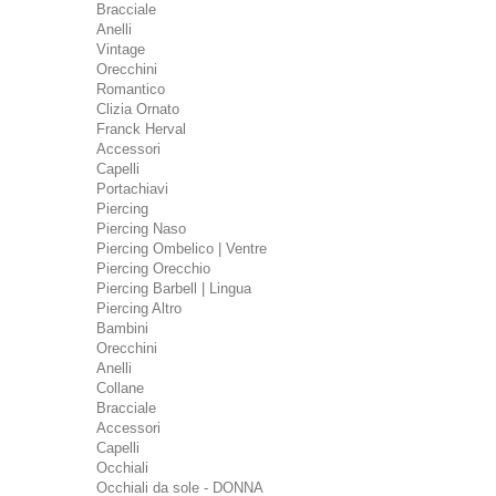
Bracciale
Anelli
Vintage
Orecchini
Romantico
Clizia Ornato
Franck Herval
Accessori
Capelli
Portachiavi
Piercing
Piercing Naso
Piercing Ombelico | Ventre
Piercing Orecchio
Piercing Barbell | Lingua
Piercing Altro
Bambini
Orecchini
Anelli
Collane
Bracciale
Accessori
Capelli
Occhiali
Occhiali da sole - DONNA