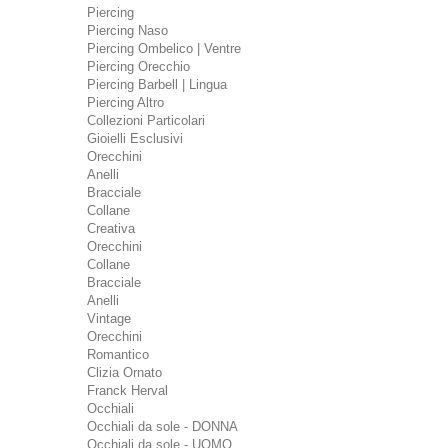
Piercing
Piercing Naso
Piercing Ombelico | Ventre
Piercing Orecchio
Piercing Barbell | Lingua
Piercing Altro
Collezioni Particolari
Gioielli Esclusivi
Orecchini
Anelli
Bracciale
Collane
Creativa
Orecchini
Collane
Bracciale
Anelli
Vintage
Orecchini
Romantico
Clizia Ornato
Franck Herval
Occhiali
Occhiali da sole - DONNA
Occhiali da sole - UOMO