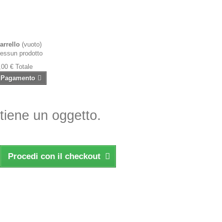
arrello
(vuoto)
essun prodotto
,00 €
Totale
Pagamento
ntiene un oggetto.
Procedi con il checkout