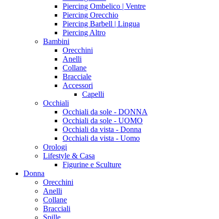
Piercing Ombelico | Ventre
Piercing Orecchio
Piercing Barbell | Lingua
Piercing Altro
Bambini
Orecchini
Anelli
Collane
Bracciale
Accessori
Capelli
Occhiali
Occhiali da sole - DONNA
Occhiali da sole - UOMO
Occhiali da vista - Donna
Occhiali da vista - Uomo
Orologi
Lifestyle & Casa
Figurine e Sculture
Donna
Orecchini
Anelli
Collane
Bracciali
Spille