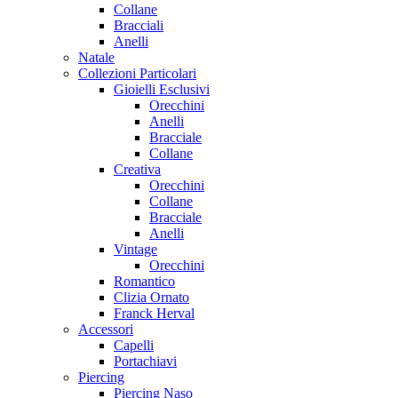
Collane
Bracciali
Anelli
Natale
Collezioni Particolari
Gioielli Esclusivi
Orecchini
Anelli
Bracciale
Collane
Creativa
Orecchini
Collane
Bracciale
Anelli
Vintage
Orecchini
Romantico
Clizia Ornato
Franck Herval
Accessori
Capelli
Portachiavi
Piercing
Piercing Naso