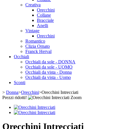
Creativa
Orecchini
Collane
Bracciale
Anelli
Vintage
Orecchini
Romantico
Clizia Ornato
Franck Herval
Occhiali
Occhiali da sole - DONNA
Occhiali da sole - UOMO
Occhiali da vista - Donna
Occhiali da vista - Uomo
Sconti
>
Donna
>
Orecchini
>
Orecchini Intrecciati
Prezzi ridotti!
Zoom
Orecchini Intrecciati