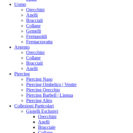
Uomo
Orecchini
Anelli
Bracciali
Collane
Gemelli
Fermasoldi
Fermacravatta
Argento
Orecchini
Collane
Bracciali
Anelli
Piercing
Piercing Naso
Piercing Ombelico | Ventre
Piercing Orecchio
Piercing Barbell | Lingua
Piercing Altro
Collezioni Particolari
Gioielli Esclusivi
Orecchini
Anelli
Bracciale
Collane