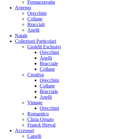
Fermacravatta
Argento
Orecchini
Collane
Bracciali
Anelli
Natale
Collezioni Particolari
Gioielli Esclusivi
Orecchini
Anelli
Bracciale
Collane
Creativa
Orecchini
Collane
Bracciale
Anelli
Vintage
Orecchini
Romantico
Clizia Ornato
Franck Herval
Accessori
Capelli