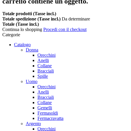
carrello contiene un oggetto.
Totale prodotti (Tasse incl.)
Totale spedizione (Tasse incl.)
Da determinare
Totale (Tasse incl.)
Continua lo shopping
Procedi con il checkout
Categorie
Catalogo
Donna
Orecchini
Anelli
Collane
Bracciali
Spille
Uomo
Orecchini
Anelli
Bracciali
Collane
Gemelli
Fermasoldi
Fermacravatta
Argento
Orecchini