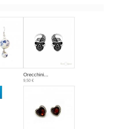
Orecchini...
9,50 €