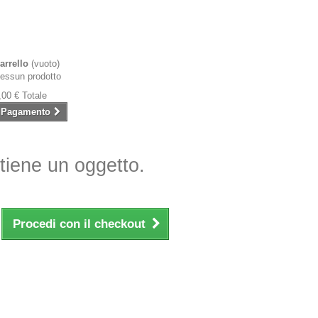
arrello
(vuoto)
essun prodotto
,00 €
Totale
Pagamento
ntiene un oggetto.
Procedi con il checkout