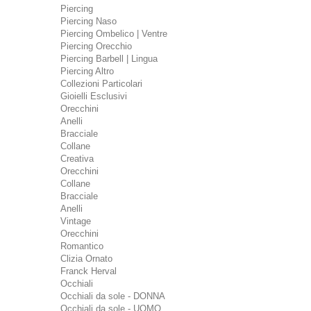
Piercing
Piercing Naso
Piercing Ombelico | Ventre
Piercing Orecchio
Piercing Barbell | Lingua
Piercing Altro
Collezioni Particolari
Gioielli Esclusivi
Orecchini
Anelli
Bracciale
Collane
Creativa
Orecchini
Collane
Bracciale
Anelli
Vintage
Orecchini
Romantico
Clizia Ornato
Franck Herval
Occhiali
Occhiali da sole - DONNA
Occhiali da sole - UOMO