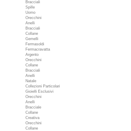
Bracciali
Spille
Uomo
Orecchini
Anelli
Bracciali
Collane
Gemelli
Fermasoldi
Fermacravatta
Argento
Orecchini
Collane
Bracciali
Anelli
Natale
Collezioni Particolari
Gioielli Esclusivi
Orecchini
Anelli
Bracciale
Collane
Creativa
Orecchini
Collane