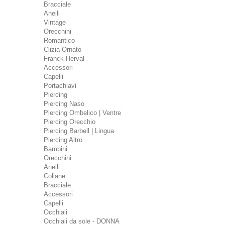
Bracciale
Anelli
Vintage
Orecchini
Romantico
Clizia Ornato
Franck Herval
Accessori
Capelli
Portachiavi
Piercing
Piercing Naso
Piercing Ombelico | Ventre
Piercing Orecchio
Piercing Barbell | Lingua
Piercing Altro
Bambini
Orecchini
Anelli
Collane
Bracciale
Accessori
Capelli
Occhiali
Occhiali da sole - DONNA