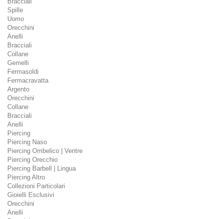
Bracciali
Spille
Uomo
Orecchini
Anelli
Bracciali
Collane
Gemelli
Fermasoldi
Fermacravatta
Argento
Orecchini
Collane
Bracciali
Anelli
Piercing
Piercing Naso
Piercing Ombelico | Ventre
Piercing Orecchio
Piercing Barbell | Lingua
Piercing Altro
Collezioni Particolari
Gioielli Esclusivi
Orecchini
Anelli