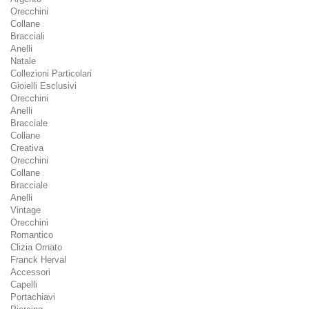
Orecchini
Collane
Bracciali
Anelli
Natale
Collezioni Particolari
Gioielli Esclusivi
Orecchini
Anelli
Bracciale
Collane
Creativa
Orecchini
Collane
Bracciale
Anelli
Vintage
Orecchini
Romantico
Clizia Ornato
Franck Herval
Accessori
Capelli
Portachiavi