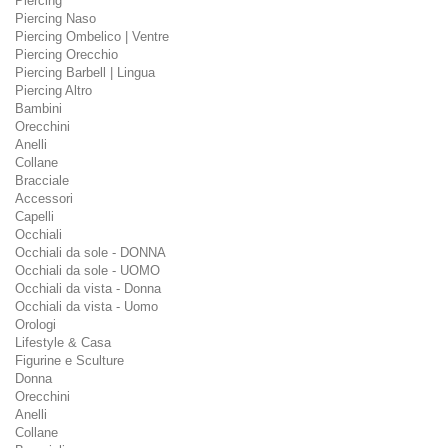
Piercing
Piercing Naso
Piercing Ombelico | Ventre
Piercing Orecchio
Piercing Barbell | Lingua
Piercing Altro
Bambini
Orecchini
Anelli
Collane
Bracciale
Accessori
Capelli
Occhiali
Occhiali da sole - DONNA
Occhiali da sole - UOMO
Occhiali da vista - Donna
Occhiali da vista - Uomo
Orologi
Lifestyle & Casa
Figurine e Sculture
Donna
Orecchini
Anelli
Collane