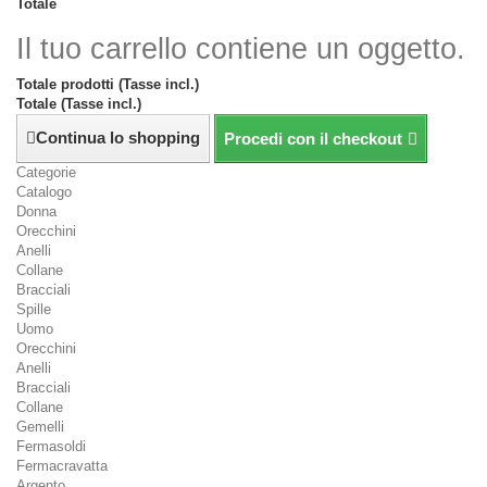
Totale
Il tuo carrello contiene un oggetto.
Totale prodotti (Tasse incl.)
Totale (Tasse incl.)
Continua lo shopping
Procedi con il checkout
Categorie
Catalogo
Donna
Orecchini
Anelli
Collane
Bracciali
Spille
Uomo
Orecchini
Anelli
Bracciali
Collane
Gemelli
Fermasoldi
Fermacravatta
Argento