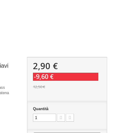
2,90 €
iavi
-9,60 €
12,50 €
ass
atena
Quantità