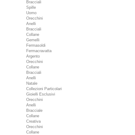
Bracciali
Spille
Uomo
Orecchini
Anelli
Bracciali
Collane
Gemelli
Fermasoldi
Fermacravatta
Argento
Orecchini
Collane
Bracciali
Anelli
Natale
Collezioni Particolari
Gioielli Esclusivi
Orecchini
Anelli
Bracciale
Collane
Creativa
Orecchini
Collane