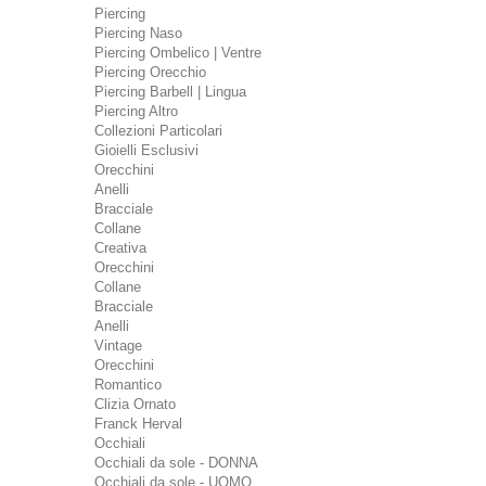
Piercing
Piercing Naso
Piercing Ombelico | Ventre
Piercing Orecchio
Piercing Barbell | Lingua
Piercing Altro
Collezioni Particolari
Gioielli Esclusivi
Orecchini
Anelli
Bracciale
Collane
Creativa
Orecchini
Collane
Bracciale
Anelli
Vintage
Orecchini
Romantico
Clizia Ornato
Franck Herval
Occhiali
Occhiali da sole - DONNA
Occhiali da sole - UOMO