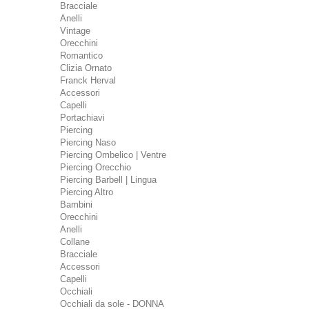
Bracciale
Anelli
Vintage
Orecchini
Romantico
Clizia Ornato
Franck Herval
Accessori
Capelli
Portachiavi
Piercing
Piercing Naso
Piercing Ombelico | Ventre
Piercing Orecchio
Piercing Barbell | Lingua
Piercing Altro
Bambini
Orecchini
Anelli
Collane
Bracciale
Accessori
Capelli
Occhiali
Occhiali da sole - DONNA