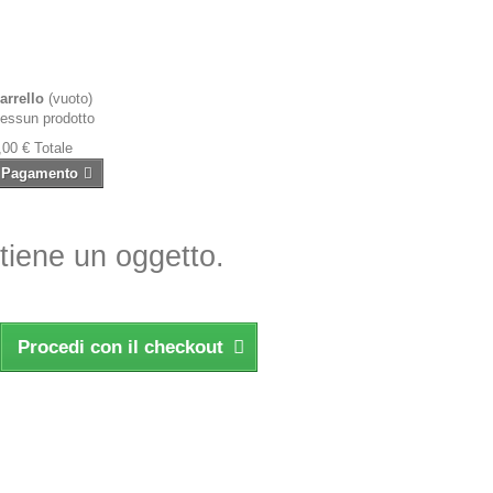
arrello
(vuoto)
essun prodotto
,00 €
Totale
Pagamento
ntiene un oggetto.
Procedi con il checkout