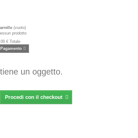
arrello
(vuoto)
essun prodotto
,00 €
Totale
Pagamento
ntiene un oggetto.
Procedi con il checkout