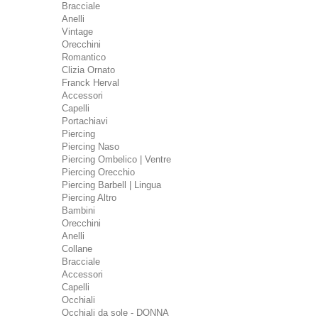
Bracciale
Anelli
Vintage
Orecchini
Romantico
Clizia Ornato
Franck Herval
Accessori
Capelli
Portachiavi
Piercing
Piercing Naso
Piercing Ombelico | Ventre
Piercing Orecchio
Piercing Barbell | Lingua
Piercing Altro
Bambini
Orecchini
Anelli
Collane
Bracciale
Accessori
Capelli
Occhiali
Occhiali da sole - DONNA