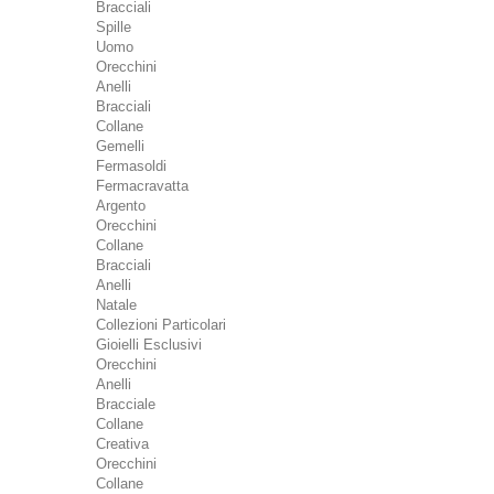
Bracciali
Spille
Uomo
Orecchini
Anelli
Bracciali
Collane
Gemelli
Fermasoldi
Fermacravatta
Argento
Orecchini
Collane
Bracciali
Anelli
Natale
Collezioni Particolari
Gioielli Esclusivi
Orecchini
Anelli
Bracciale
Collane
Creativa
Orecchini
Collane