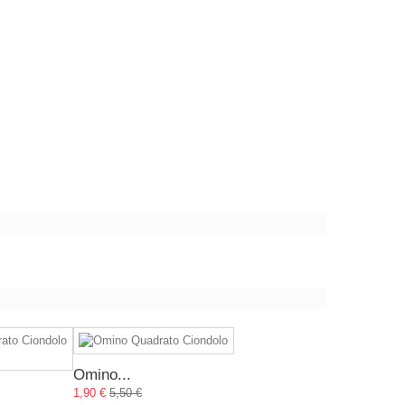
Omino...
1,90 €
5,50 €