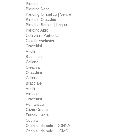
Piercing
Piercing Naso
Piercing Ombelico | Ventre
Piercing Orecchio
Piercing Barbell | Lingua
Piercing Altro
Collezioni Particolari
Gioielli Esclusivi
Orecchini
Anelli
Bracciale
Collane
Creativa
Orecchini
Collane
Bracciale
Anelli
Vintage
Orecchini
Romantico
Clizia Ornato
Franck Herval
Occhiali
Occhiali da sole - DONNA
Occhiali da sole - UOMO