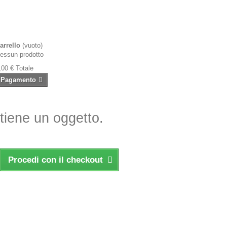
arrello
(vuoto)
essun prodotto
,00 €
Totale
Pagamento
ntiene un oggetto.
Procedi con il checkout