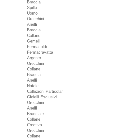
Bracciali
Spille
Uomo
Orecchini
Anelli
Bracciali
Collane
Gemelli
Fermasoldi
Fermacravatta
Argento
Orecchini
Collane
Bracciali
Anelli
Natale
Collezioni Particolari
Gioielli Esclusivi
Orecchini
Anelli
Bracciale
Collane
Creativa
Orecchini
Collane