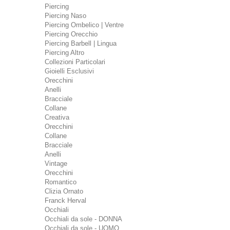
Piercing
Piercing Naso
Piercing Ombelico | Ventre
Piercing Orecchio
Piercing Barbell | Lingua
Piercing Altro
Collezioni Particolari
Gioielli Esclusivi
Orecchini
Anelli
Bracciale
Collane
Creativa
Orecchini
Collane
Bracciale
Anelli
Vintage
Orecchini
Romantico
Clizia Ornato
Franck Herval
Occhiali
Occhiali da sole - DONNA
Occhiali da sole - UOMO