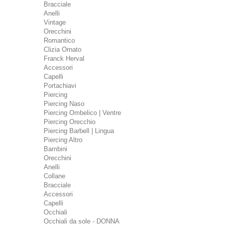
Bracciale
Anelli
Vintage
Orecchini
Romantico
Clizia Ornato
Franck Herval
Accessori
Capelli
Portachiavi
Piercing
Piercing Naso
Piercing Ombelico | Ventre
Piercing Orecchio
Piercing Barbell | Lingua
Piercing Altro
Bambini
Orecchini
Anelli
Collane
Bracciale
Accessori
Capelli
Occhiali
Occhiali da sole - DONNA