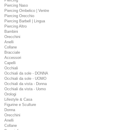
Piercing
Piercing Naso
Piercing Ombelico | Ventre
Piercing Orecchio
Piercing Barbell | Lingua
Piercing Altro
Bambini
Orecchini
Anelli
Collane
Bracciale
Accessori
Capelli
Occhiali
Occhiali da sole - DONNA
Occhiali da sole - UOMO
Occhiali da vista - Donna
Occhiali da vista - Uomo
Orologi
Lifestyle & Casa
Figurine e Sculture
Donna
Orecchini
Anelli
Collane