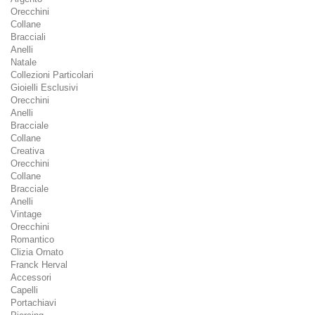
Orecchini
Collane
Bracciali
Anelli
Natale
Collezioni Particolari
Gioielli Esclusivi
Orecchini
Anelli
Bracciale
Collane
Creativa
Orecchini
Collane
Bracciale
Anelli
Vintage
Orecchini
Romantico
Clizia Ornato
Franck Herval
Accessori
Capelli
Portachiavi