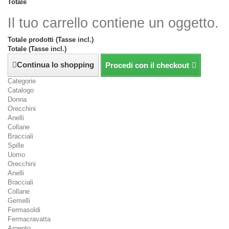
Totale
Il tuo carrello contiene un oggetto.
Totale prodotti (Tasse incl.)
Totale (Tasse incl.)
Continua lo shopping
Procedi con il checkout
Categorie
Catalogo
Donna
Orecchini
Anelli
Collane
Bracciali
Spille
Uomo
Orecchini
Anelli
Bracciali
Collane
Gemelli
Fermasoldi
Fermacravatta
Argento