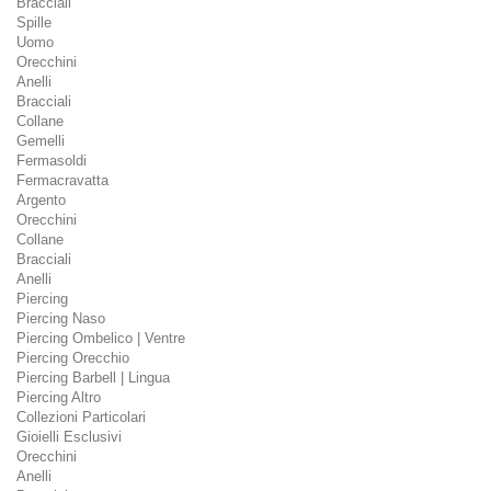
Bracciali
Spille
Uomo
Orecchini
Anelli
Bracciali
Collane
Gemelli
Fermasoldi
Fermacravatta
Argento
Orecchini
Collane
Bracciali
Anelli
Piercing
Piercing Naso
Piercing Ombelico | Ventre
Piercing Orecchio
Piercing Barbell | Lingua
Piercing Altro
Collezioni Particolari
Gioielli Esclusivi
Orecchini
Anelli