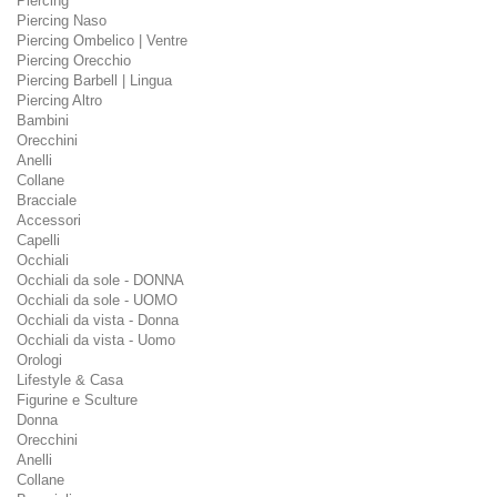
Piercing
Piercing Naso
Piercing Ombelico | Ventre
Piercing Orecchio
Piercing Barbell | Lingua
Piercing Altro
Bambini
Orecchini
Anelli
Collane
Bracciale
Accessori
Capelli
Occhiali
Occhiali da sole - DONNA
Occhiali da sole - UOMO
Occhiali da vista - Donna
Occhiali da vista - Uomo
Orologi
Lifestyle & Casa
Figurine e Sculture
Donna
Orecchini
Anelli
Collane