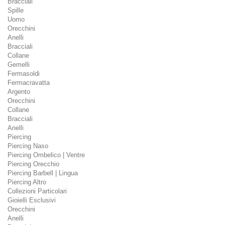
Bracciali
Spille
Uomo
Orecchini
Anelli
Bracciali
Collane
Gemelli
Fermasoldi
Fermacravatta
Argento
Orecchini
Collane
Bracciali
Anelli
Piercing
Piercing Naso
Piercing Ombelico | Ventre
Piercing Orecchio
Piercing Barbell | Lingua
Piercing Altro
Collezioni Particolari
Gioielli Esclusivi
Orecchini
Anelli