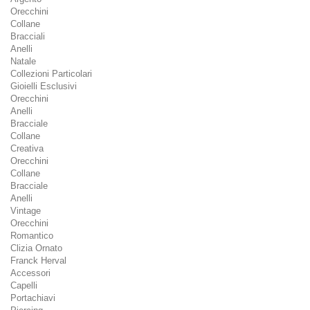
Orecchini
Collane
Bracciali
Anelli
Natale
Collezioni Particolari
Gioielli Esclusivi
Orecchini
Anelli
Bracciale
Collane
Creativa
Orecchini
Collane
Bracciale
Anelli
Vintage
Orecchini
Romantico
Clizia Ornato
Franck Herval
Accessori
Capelli
Portachiavi