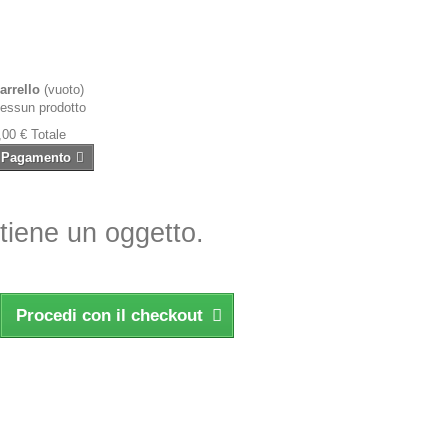
arrello
(vuoto)
essun prodotto
,00 €
Totale
Pagamento
ntiene un oggetto.
Procedi con il checkout