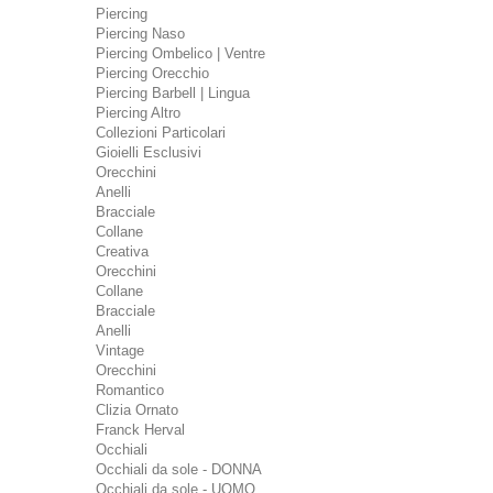
Piercing
Piercing Naso
Piercing Ombelico | Ventre
Piercing Orecchio
Piercing Barbell | Lingua
Piercing Altro
Collezioni Particolari
Gioielli Esclusivi
Orecchini
Anelli
Bracciale
Collane
Creativa
Orecchini
Collane
Bracciale
Anelli
Vintage
Orecchini
Romantico
Clizia Ornato
Franck Herval
Occhiali
Occhiali da sole - DONNA
Occhiali da sole - UOMO