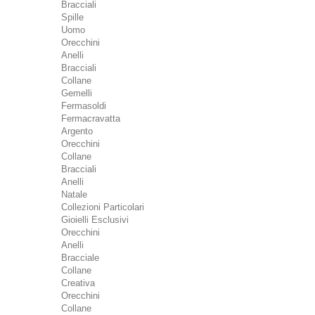
Bracciali
Spille
Uomo
Orecchini
Anelli
Bracciali
Collane
Gemelli
Fermasoldi
Fermacravatta
Argento
Orecchini
Collane
Bracciali
Anelli
Natale
Collezioni Particolari
Gioielli Esclusivi
Orecchini
Anelli
Bracciale
Collane
Creativa
Orecchini
Collane