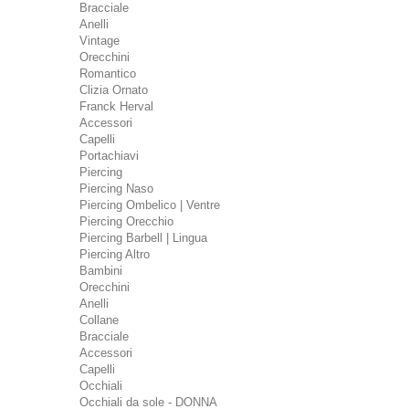
Bracciale
Anelli
Vintage
Orecchini
Romantico
Clizia Ornato
Franck Herval
Accessori
Capelli
Portachiavi
Piercing
Piercing Naso
Piercing Ombelico | Ventre
Piercing Orecchio
Piercing Barbell | Lingua
Piercing Altro
Bambini
Orecchini
Anelli
Collane
Bracciale
Accessori
Capelli
Occhiali
Occhiali da sole - DONNA