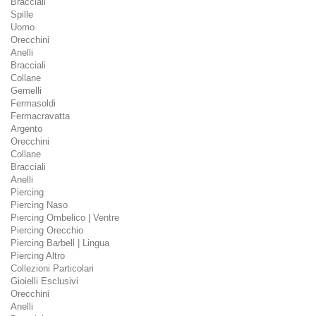
Bracciali
Spille
Uomo
Orecchini
Anelli
Bracciali
Collane
Gemelli
Fermasoldi
Fermacravatta
Argento
Orecchini
Collane
Bracciali
Anelli
Piercing
Piercing Naso
Piercing Ombelico | Ventre
Piercing Orecchio
Piercing Barbell | Lingua
Piercing Altro
Collezioni Particolari
Gioielli Esclusivi
Orecchini
Anelli