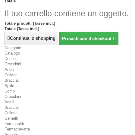
Totale
Il tuo carrello contiene un oggetto.
Totale prodotti (Tasse incl.)
Totale (Tasse incl.)
Continua lo shopping
Procedi con il checkout
Categorie
Catalogo
Donna
Orecchini
Anelli
Collane
Bracciali
Spille
Uomo
Orecchini
Anelli
Bracciali
Collane
Gemelli
Fermasoldi
Fermacravatta
Argento