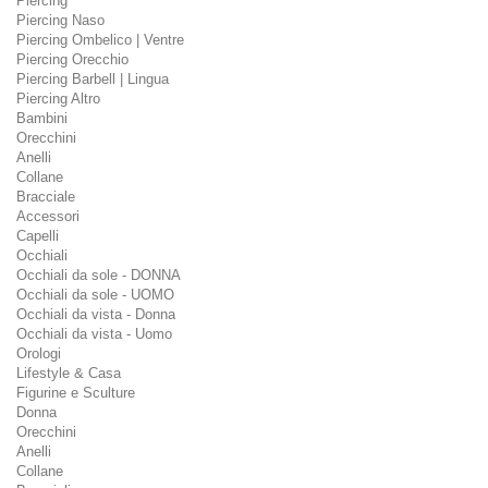
Piercing
Piercing Naso
Piercing Ombelico | Ventre
Piercing Orecchio
Piercing Barbell | Lingua
Piercing Altro
Bambini
Orecchini
Anelli
Collane
Bracciale
Accessori
Capelli
Occhiali
Occhiali da sole - DONNA
Occhiali da sole - UOMO
Occhiali da vista - Donna
Occhiali da vista - Uomo
Orologi
Lifestyle & Casa
Figurine e Sculture
Donna
Orecchini
Anelli
Collane