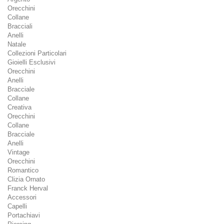
Orecchini
Collane
Bracciali
Anelli
Natale
Collezioni Particolari
Gioielli Esclusivi
Orecchini
Anelli
Bracciale
Collane
Creativa
Orecchini
Collane
Bracciale
Anelli
Vintage
Orecchini
Romantico
Clizia Ornato
Franck Herval
Accessori
Capelli
Portachiavi