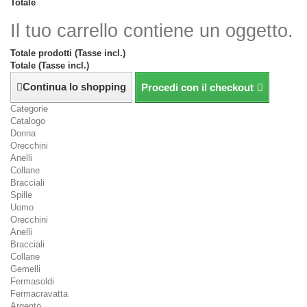
Totale
Il tuo carrello contiene un oggetto.
Totale prodotti (Tasse incl.)
Totale (Tasse incl.)
Continua lo shopping
Procedi con il checkout
Categorie
Catalogo
Donna
Orecchini
Anelli
Collane
Bracciali
Spille
Uomo
Orecchini
Anelli
Bracciali
Collane
Gemelli
Fermasoldi
Fermacravatta
Argento