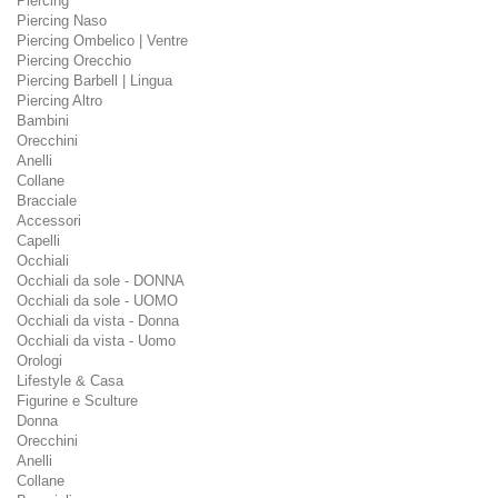
Piercing
Piercing Naso
Piercing Ombelico | Ventre
Piercing Orecchio
Piercing Barbell | Lingua
Piercing Altro
Bambini
Orecchini
Anelli
Collane
Bracciale
Accessori
Capelli
Occhiali
Occhiali da sole - DONNA
Occhiali da sole - UOMO
Occhiali da vista - Donna
Occhiali da vista - Uomo
Orologi
Lifestyle & Casa
Figurine e Sculture
Donna
Orecchini
Anelli
Collane