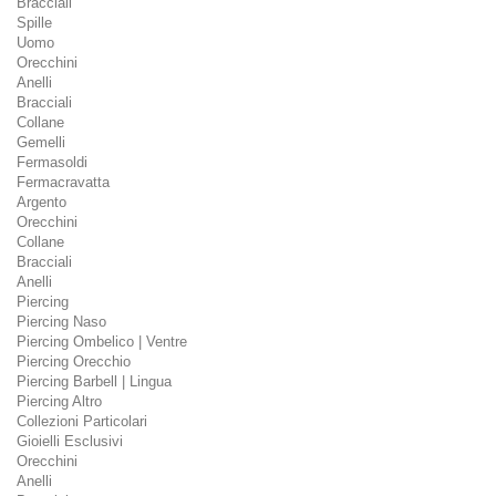
Bracciali
Spille
Uomo
Orecchini
Anelli
Bracciali
Collane
Gemelli
Fermasoldi
Fermacravatta
Argento
Orecchini
Collane
Bracciali
Anelli
Piercing
Piercing Naso
Piercing Ombelico | Ventre
Piercing Orecchio
Piercing Barbell | Lingua
Piercing Altro
Collezioni Particolari
Gioielli Esclusivi
Orecchini
Anelli