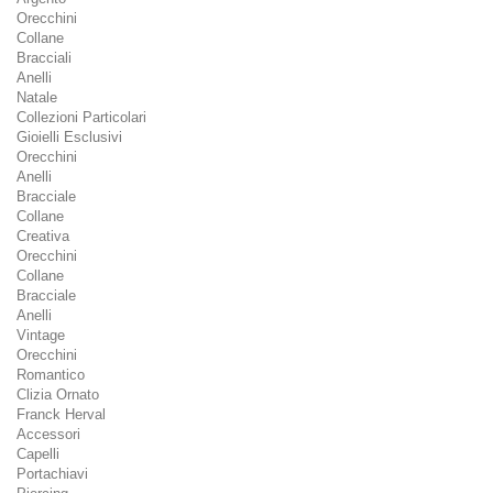
Orecchini
Collane
Bracciali
Anelli
Natale
Collezioni Particolari
Gioielli Esclusivi
Orecchini
Anelli
Bracciale
Collane
Creativa
Orecchini
Collane
Bracciale
Anelli
Vintage
Orecchini
Romantico
Clizia Ornato
Franck Herval
Accessori
Capelli
Portachiavi