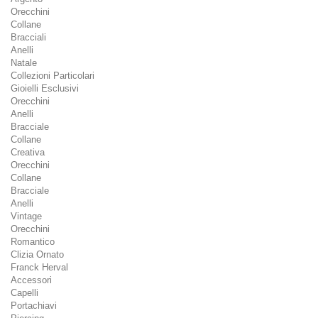
Orecchini
Collane
Bracciali
Anelli
Natale
Collezioni Particolari
Gioielli Esclusivi
Orecchini
Anelli
Bracciale
Collane
Creativa
Orecchini
Collane
Bracciale
Anelli
Vintage
Orecchini
Romantico
Clizia Ornato
Franck Herval
Accessori
Capelli
Portachiavi