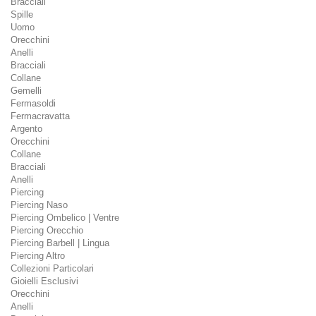
Bracciali
Spille
Uomo
Orecchini
Anelli
Bracciali
Collane
Gemelli
Fermasoldi
Fermacravatta
Argento
Orecchini
Collane
Bracciali
Anelli
Piercing
Piercing Naso
Piercing Ombelico | Ventre
Piercing Orecchio
Piercing Barbell | Lingua
Piercing Altro
Collezioni Particolari
Gioielli Esclusivi
Orecchini
Anelli