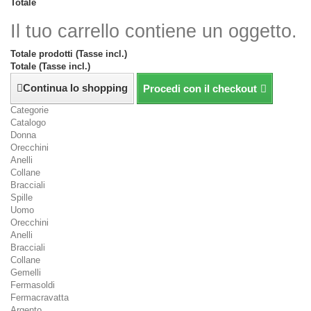
Totale
Il tuo carrello contiene un oggetto.
Totale prodotti (Tasse incl.)
Totale (Tasse incl.)
Continua lo shopping
Procedi con il checkout
Categorie
Catalogo
Donna
Orecchini
Anelli
Collane
Bracciali
Spille
Uomo
Orecchini
Anelli
Bracciali
Collane
Gemelli
Fermasoldi
Fermacravatta
Argento