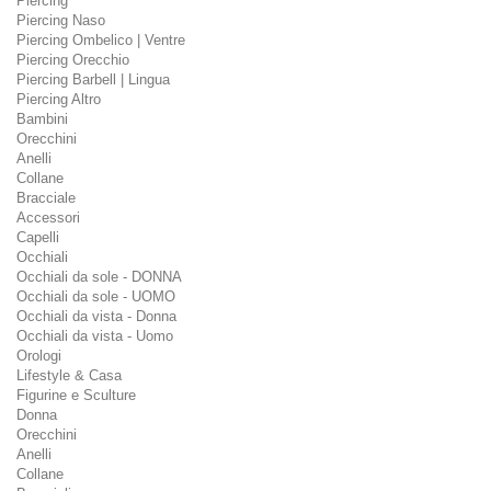
Piercing
Piercing Naso
Piercing Ombelico | Ventre
Piercing Orecchio
Piercing Barbell | Lingua
Piercing Altro
Bambini
Orecchini
Anelli
Collane
Bracciale
Accessori
Capelli
Occhiali
Occhiali da sole - DONNA
Occhiali da sole - UOMO
Occhiali da vista - Donna
Occhiali da vista - Uomo
Orologi
Lifestyle & Casa
Figurine e Sculture
Donna
Orecchini
Anelli
Collane