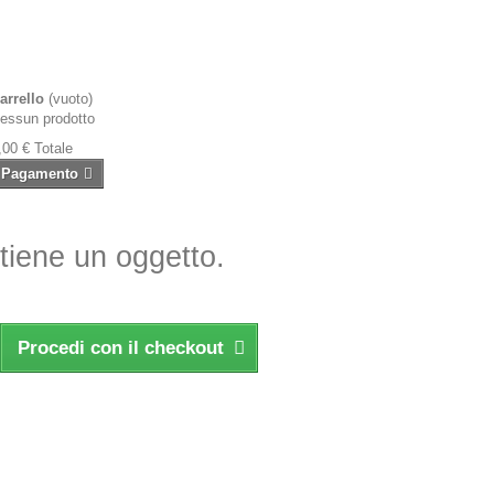
arrello
(vuoto)
essun prodotto
,00 €
Totale
Pagamento
ntiene un oggetto.
Procedi con il checkout