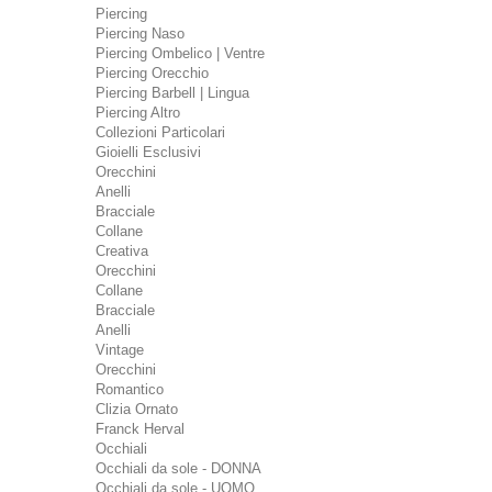
Piercing
Piercing Naso
Piercing Ombelico | Ventre
Piercing Orecchio
Piercing Barbell | Lingua
Piercing Altro
Collezioni Particolari
Gioielli Esclusivi
Orecchini
Anelli
Bracciale
Collane
Creativa
Orecchini
Collane
Bracciale
Anelli
Vintage
Orecchini
Romantico
Clizia Ornato
Franck Herval
Occhiali
Occhiali da sole - DONNA
Occhiali da sole - UOMO