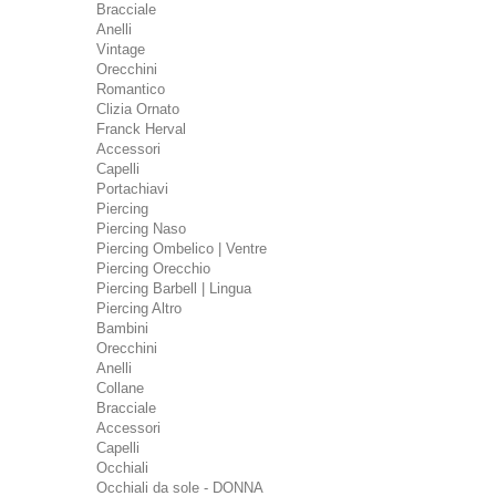
Bracciale
Anelli
Vintage
Orecchini
Romantico
Clizia Ornato
Franck Herval
Accessori
Capelli
Portachiavi
Piercing
Piercing Naso
Piercing Ombelico | Ventre
Piercing Orecchio
Piercing Barbell | Lingua
Piercing Altro
Bambini
Orecchini
Anelli
Collane
Bracciale
Accessori
Capelli
Occhiali
Occhiali da sole - DONNA