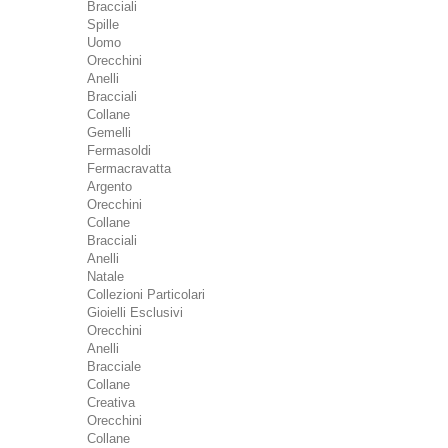
Bracciali
Spille
Uomo
Orecchini
Anelli
Bracciali
Collane
Gemelli
Fermasoldi
Fermacravatta
Argento
Orecchini
Collane
Bracciali
Anelli
Natale
Collezioni Particolari
Gioielli Esclusivi
Orecchini
Anelli
Bracciale
Collane
Creativa
Orecchini
Collane